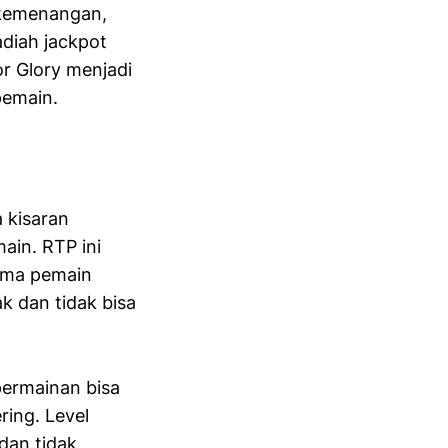
 kemenangan,
diah jackpot
or Glory menjadi
pemain.
 kisaran
ain. RTP ini
rima pemain
ak dan tidak bisa
 permainan bisa
ring. Level
 dan tidak