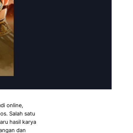
i online,
s. Salah satu
aru hasil karya
tangan dan