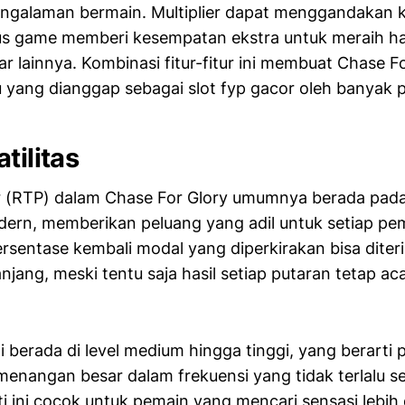
galaman bermain. Multiplier dapat menggandakan
s game memberi kesempatan ekstra untuk meraih ha
ar lainnya. Kombinasi fitur-fitur ini membuat Chase F
aru yang dianggap sebagai slot fyp gacor oleh banyak 
tilitas
er (RTP) dalam Chase For Glory umumnya berada pada
dern, memberikan peluang yang adil untuk setiap pem
sentase kembali modal yang diperkirakan bisa dite
jang, meski tentu saja hasil setiap putaran tetap ac
 ini berada di level medium hingga tinggi, yang berarti
nangan besar dalam frekuensi yang tidak terlalu se
rti ini cocok untuk pemain yang mencari sensasi lebih