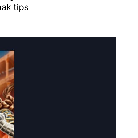
ak tips
.