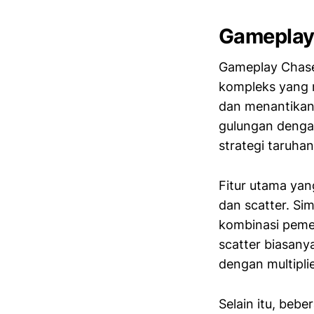
Gameplay 
Gameplay Chase 
kompleks yang 
dan menantikan 
gulungan dengan
strategi taruhan
Fitur utama yan
dan scatter. Si
kombinasi pemen
scatter biasany
dengan multipli
Selain itu, bebe