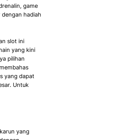
drenalin, game
or dengan hadiah
 slot ini
ain yang kini
ya pilihan
an membahas
ps yang dapat
sar. Untuk
 karun yang