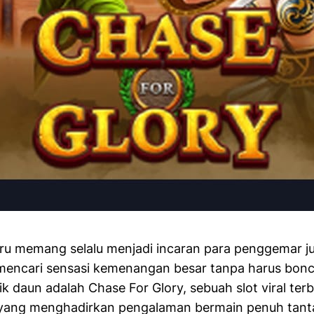
ru memang selalu menjadi incaran para penggemar jud
mencari sensasi kemenangan besar tanpa harus bonco
k daun adalah Chase For Glory, sebuah slot viral terb
 yang menghadirkan pengalaman bermain penuh tan