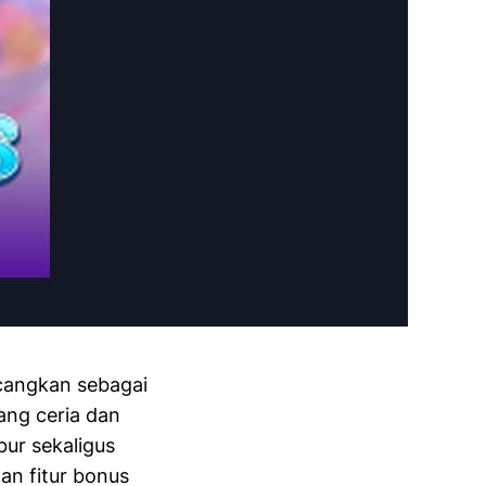
ncangkan sebagai
yang ceria dan
ur sekaligus
an fitur bonus