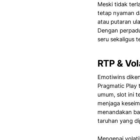
Meski tidak terl
tetap nyaman dan
atau putaran ul
Dengan perpadu
seru sekaligus 
RTP & Vola
Emotiwins diken
Pragmatic Play 
umum, slot ini 
menjaga keseim
menandakan bah
taruhan yang d
Mengenai volatil