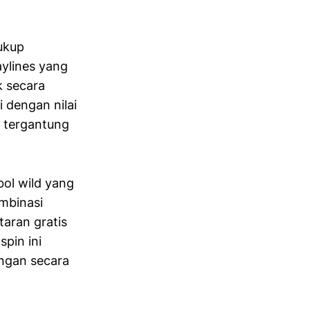
ukup
ylines yang
k secara
 dengan nilai
 tergantung
ol wild yang
mbinasi
taran gratis
spin ini
angan secara