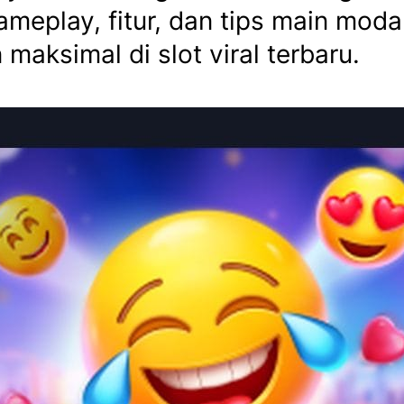
ameplay, fitur, dan tips main modal
aksimal di slot viral terbaru.