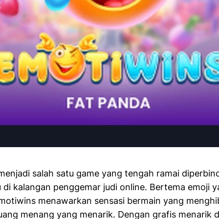
menjadi salah satu game yang tengah ramai diperbi
ru di kalangan penggemar judi online. Bertema emoji 
motiwins menawarkan sensasi bermain yang menghib
uang menang yang menarik. Dengan grafis menarik d