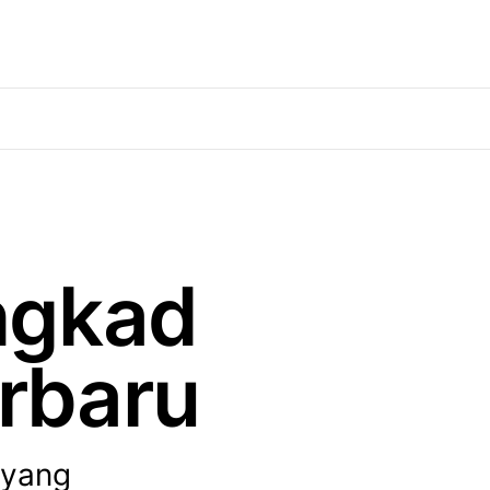
ungkad
erbaru
 yang