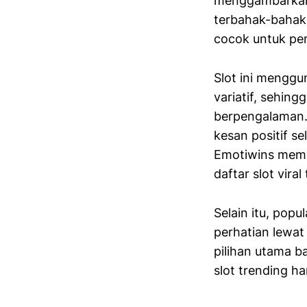
menggambarkan b
terbahak-bahak
cocok untuk pem
Slot ini menggu
variatif, sehi
berpengalaman. 
kesan positif s
Emotiwins memil
daftar slot viral
Selain itu, pop
perhatian lewat
pilihan utama b
slot trending har