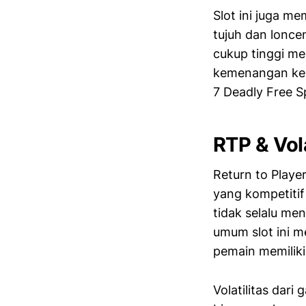
Slot ini juga m
tujuh dan lonce
cukup tinggi m
kemenangan keci
7 Deadly Free Sp
RTP & Vola
Return to Playe
yang kompetitif
tidak selalu me
umum slot ini m
pemain memiliki
Volatilitas dari