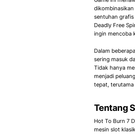
dikombinasikan 
sentuhan grafi
Deadly Free Spi
ingin mencoba 
Dalam beberapa 
sering masuk da
Tidak hanya men
menjadi peluang
tepat, terutama 
Tentang S
Hot To Burn 7 D
mesin slot klas