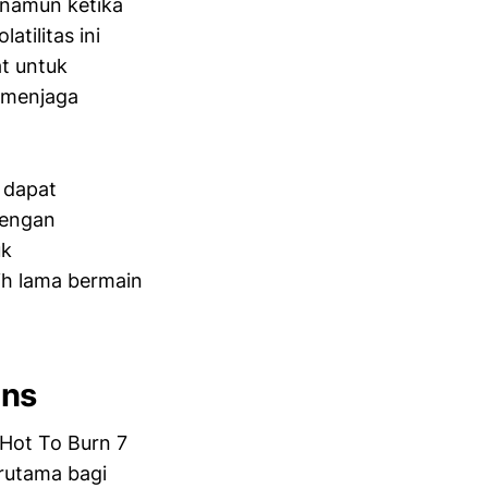
 namun ketika
tilitas ini
t untuk
k menjaga
 dapat
Dengan
uk
ih lama bermain
ins
Hot To Burn 7
erutama bagi