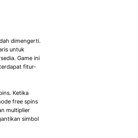
dah dimengerti.
aris untuk
sedia. Game ini
erdapat fitur-
ins. Ketika
ode free spins
multiplier
gantikan simbol