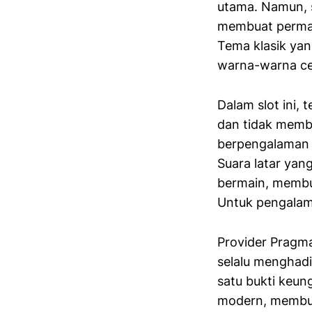
utama. Namun, s
membuat permai
Tema klasik ya
warna-warna ce
Dalam slot ini, 
dan tidak memb
berpengalaman y
Suara latar yan
bermain, membu
Untuk pengalam
Provider Pragma
selalu menghadi
satu bukti keun
modern, membuat