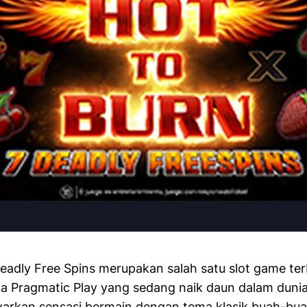
eadly Free Spins merupakan salah satu slot game ter
a Pragmatic Play yang sedang naik daun dalam dunia 
arkan sensasi bermain dengan tema klasik buah-bu