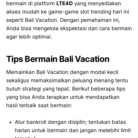
bermain di platform
LTE4D
yang menyediakan
akses mudah ke game-game slot trending hari ini
seperti Bali Vacation. Dengan pemahaman ini,
Anda bisa mengelola ekspektasi dan cara bermain
agar lebih optimal.
Tips Bermain Bali Vacation
Memainkan Bali Vacation dengan modal kecil
sekaligus memaksimalkan peluang menang tentu
butuh strategi yang tepat. Berikut beberapa tips
yang bisa Anda terapkan untuk mendapatkan
hasil terbaik saat bermain:
Atur bankroll dengan disiplin; tentukan batas
harian untuk bermain dan jangan melebihi limit