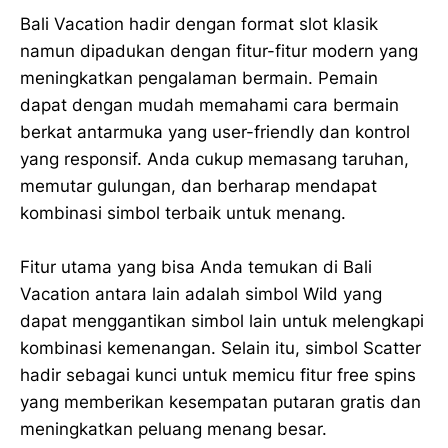
Bali Vacation hadir dengan format slot klasik
namun dipadukan dengan fitur-fitur modern yang
meningkatkan pengalaman bermain. Pemain
dapat dengan mudah memahami cara bermain
berkat antarmuka yang user-friendly dan kontrol
yang responsif. Anda cukup memasang taruhan,
memutar gulungan, dan berharap mendapat
kombinasi simbol terbaik untuk menang.
Fitur utama yang bisa Anda temukan di Bali
Vacation antara lain adalah simbol Wild yang
dapat menggantikan simbol lain untuk melengkapi
kombinasi kemenangan. Selain itu, simbol Scatter
hadir sebagai kunci untuk memicu fitur free spins
yang memberikan kesempatan putaran gratis dan
meningkatkan peluang menang besar.