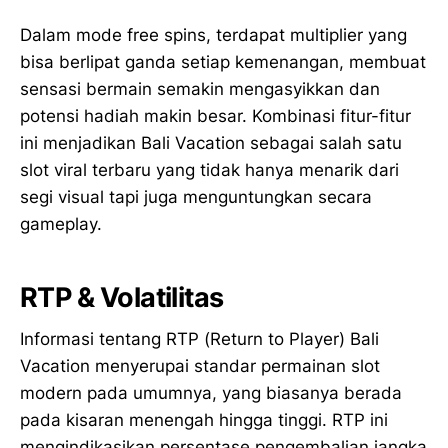
Dalam mode free spins, terdapat multiplier yang
bisa berlipat ganda setiap kemenangan, membuat
sensasi bermain semakin mengasyikkan dan
potensi hadiah makin besar. Kombinasi fitur-fitur
ini menjadikan Bali Vacation sebagai salah satu
slot viral terbaru yang tidak hanya menarik dari
segi visual tapi juga menguntungkan secara
gameplay.
RTP & Volatilitas
Informasi tentang RTP (Return to Player) Bali
Vacation menyerupai standar permainan slot
modern pada umumnya, yang biasanya berada
pada kisaran menengah hingga tinggi. RTP ini
mengindikasikan persentase pengembalian jangka