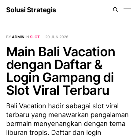
Solusi Strategis
BY
ADMIN
IN
SLOT
—
20 JUN 2026
Main Bali Vacation
dengan Daftar &
Login Gampang di
Slot Viral Terbaru
Bali Vacation hadir sebagai slot viral
terbaru yang menawarkan pengalaman
bermain menyenangkan dengan tema
liburan tropis. Daftar dan login