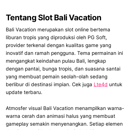
Tentang Slot Bali Vacation
Bali Vacation merupakan slot online bertema
liburan tropis yang diproduksi oleh PG Soft,
provider terkenal dengan kualitas game yang
inovatif dan ramah pengguna. Tema permainan ini
mengangkat keindahan pulau Bali, lengkap
dengan pantai, bunga tropis, dan suasana santai
yang membuat pemain seolah-olah sedang
berlibur di destinasi impian. Cek juga
Lte4d
untuk
update terbaru.
Atmosfer visual Bali Vacation menampilkan warna-
warna cerah dan animasi halus yang membuat
gameplay semakin menyenangkan. Setiap elemen