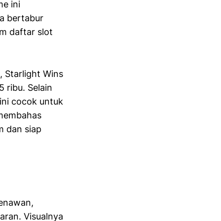
e ini
 bertabur
m daftar slot
 Starlight Wins
 ribu. Selain
ini cocok untuk
n membahas
m dan siap
menawan,
ran. Visualnya