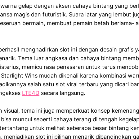
 warna gelap dengan aksen cahaya bintang yang berk
nsa magis dan futuristik. Suara latar yang lembut ju
eseruan bermain, membuat pemain betah berlama-la
berhasil menghadirkan slot ini dengan desain grafis 
enarik. Tema luar angkasa dan cahaya bintang memb
isterius, memicu rasa penasaran untuk terus mencob
Starlight Wins mudah dikenali karena kombinasi war
adikannya salah satu slot viral terbaru yang dicari b
engakses
LTE4D
secara langsung.
n visual, tema ini juga memperkuat konsep kemenan
bisa muncul seperti cahaya terang di tengah kegela
tertantang untuk melihat seberapa besar bintang k
, menjadikan slot ini pilihan menarik dibandingkan ga