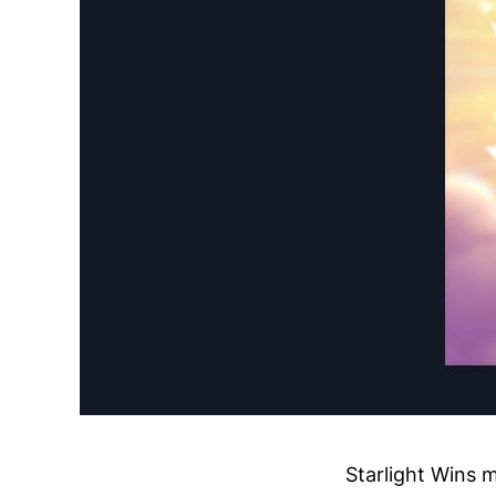
Starlight Wins m