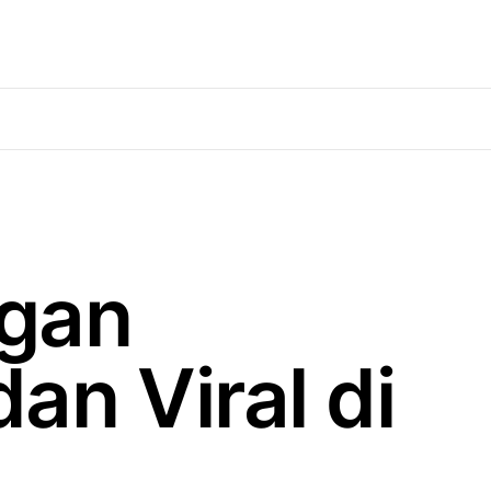
ngan
an Viral di