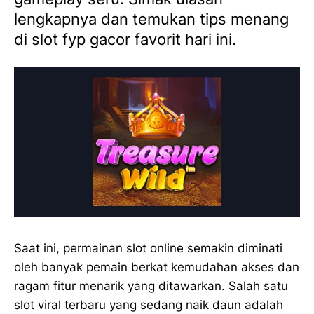
lengkapnya dan temukan tips menang
di slot fyp gacor favorit hari ini.
Saat ini, permainan slot online semakin diminati
oleh banyak pemain berkat kemudahan akses dan
ragam fitur menarik yang ditawarkan. Salah satu
slot viral terbaru yang sedang naik daun adalah