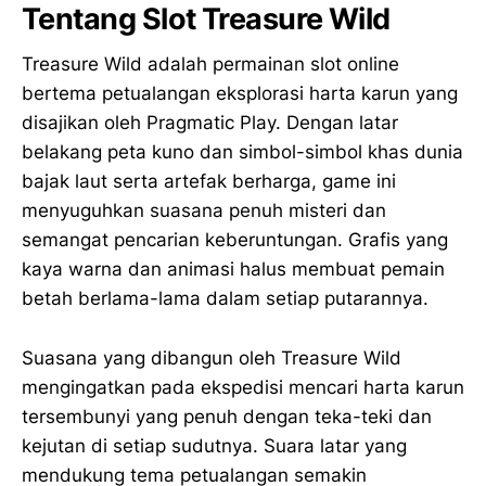
Tentang Slot Treasure Wild
Treasure Wild adalah permainan slot online
bertema petualangan eksplorasi harta karun yang
disajikan oleh Pragmatic Play. Dengan latar
belakang peta kuno dan simbol-simbol khas dunia
bajak laut serta artefak berharga, game ini
menyuguhkan suasana penuh misteri dan
semangat pencarian keberuntungan. Grafis yang
kaya warna dan animasi halus membuat pemain
betah berlama-lama dalam setiap putarannya.
Suasana yang dibangun oleh Treasure Wild
mengingatkan pada ekspedisi mencari harta karun
tersembunyi yang penuh dengan teka-teki dan
kejutan di setiap sudutnya. Suara latar yang
mendukung tema petualangan semakin