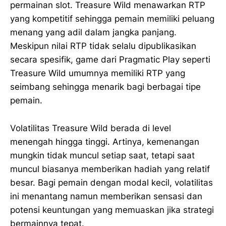
permainan slot. Treasure Wild menawarkan RTP
yang kompetitif sehingga pemain memiliki peluang
menang yang adil dalam jangka panjang.
Meskipun nilai RTP tidak selalu dipublikasikan
secara spesifik, game dari Pragmatic Play seperti
Treasure Wild umumnya memiliki RTP yang
seimbang sehingga menarik bagi berbagai tipe
pemain.
Volatilitas Treasure Wild berada di level
menengah hingga tinggi. Artinya, kemenangan
mungkin tidak muncul setiap saat, tetapi saat
muncul biasanya memberikan hadiah yang relatif
besar. Bagi pemain dengan modal kecil, volatilitas
ini menantang namun memberikan sensasi dan
potensi keuntungan yang memuaskan jika strategi
bermainnya tepat.