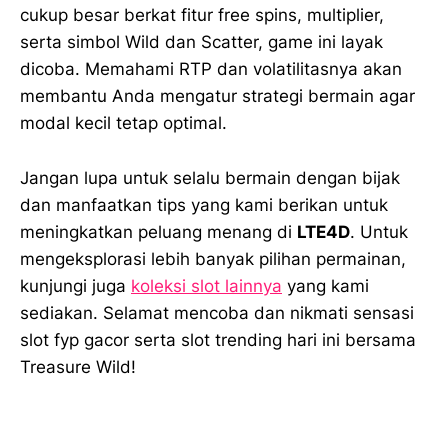
cukup besar berkat fitur free spins, multiplier,
serta simbol Wild dan Scatter, game ini layak
dicoba. Memahami RTP dan volatilitasnya akan
membantu Anda mengatur strategi bermain agar
modal kecil tetap optimal.
Jangan lupa untuk selalu bermain dengan bijak
dan manfaatkan tips yang kami berikan untuk
meningkatkan peluang menang di
LTE4D
. Untuk
mengeksplorasi lebih banyak pilihan permainan,
kunjungi juga
koleksi slot lainnya
yang kami
sediakan. Selamat mencoba dan nikmati sensasi
slot fyp gacor serta slot trending hari ini bersama
Treasure Wild!