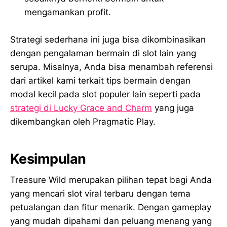
mengamankan profit.
Strategi sederhana ini juga bisa dikombinasikan
dengan pengalaman bermain di slot lain yang
serupa. Misalnya, Anda bisa menambah referensi
dari artikel kami terkait tips bermain dengan
modal kecil pada slot populer lain seperti pada
strategi di Lucky Grace and Charm
yang juga
dikembangkan oleh Pragmatic Play.
Kesimpulan
Treasure Wild merupakan pilihan tepat bagi Anda
yang mencari slot viral terbaru dengan tema
petualangan dan fitur menarik. Dengan gameplay
yang mudah dipahami dan peluang menang yang