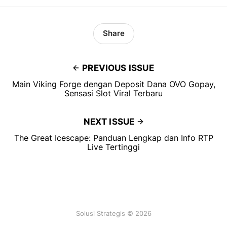
Share
PREVIOUS ISSUE
Main Viking Forge dengan Deposit Dana OVO Gopay,
Sensasi Slot Viral Terbaru
NEXT ISSUE
The Great Icescape: Panduan Lengkap dan Info RTP
Live Tertinggi
Solusi Strategis © 2026