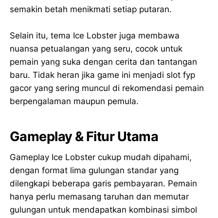
semakin betah menikmati setiap putaran.
Selain itu, tema Ice Lobster juga membawa
nuansa petualangan yang seru, cocok untuk
pemain yang suka dengan cerita dan tantangan
baru. Tidak heran jika game ini menjadi slot fyp
gacor yang sering muncul di rekomendasi pemain
berpengalaman maupun pemula.
Gameplay & Fitur Utama
Gameplay Ice Lobster cukup mudah dipahami,
dengan format lima gulungan standar yang
dilengkapi beberapa garis pembayaran. Pemain
hanya perlu memasang taruhan dan memutar
gulungan untuk mendapatkan kombinasi simbol