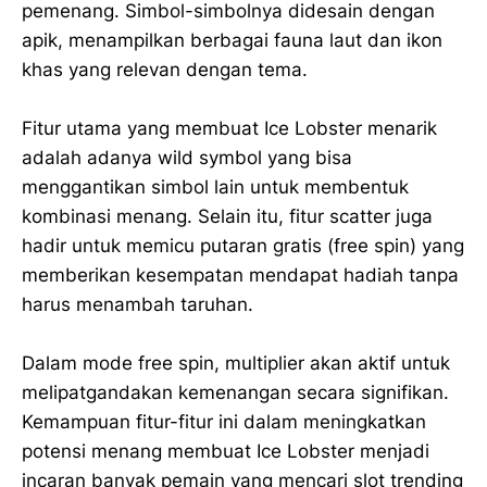
pemenang. Simbol-simbolnya didesain dengan
apik, menampilkan berbagai fauna laut dan ikon
khas yang relevan dengan tema.
Fitur utama yang membuat Ice Lobster menarik
adalah adanya wild symbol yang bisa
menggantikan simbol lain untuk membentuk
kombinasi menang. Selain itu, fitur scatter juga
hadir untuk memicu putaran gratis (free spin) yang
memberikan kesempatan mendapat hadiah tanpa
harus menambah taruhan.
Dalam mode free spin, multiplier akan aktif untuk
melipatgandakan kemenangan secara signifikan.
Kemampuan fitur-fitur ini dalam meningkatkan
potensi menang membuat Ice Lobster menjadi
incaran banyak pemain yang mencari slot trending