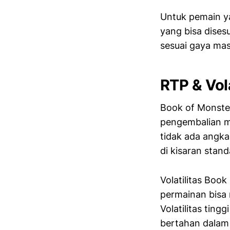
Untuk pemain ya
yang bisa dises
sesuai gaya ma
RTP & Vola
Book of Monster
pengembalian mo
tidak ada angka
di kisaran stand
Volatilitas Boo
permainan bisa
Volatilitas tin
bertahan dalam