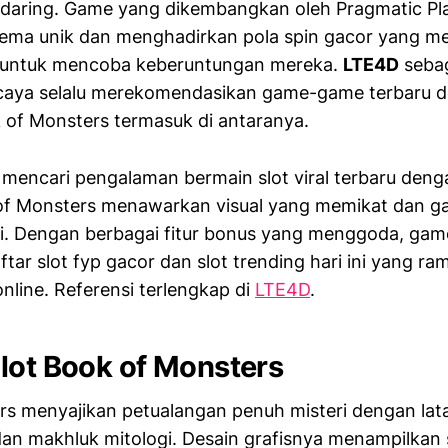
daring. Game yang dikembangkan oleh Pragmatic Pla
ema unik dan menghadirkan pola spin gacor yang 
k untuk mencoba keberuntungan mereka.
LTE4D
sebag
rcaya selalu merekomendasikan game-game terbaru d
 of Monsters termasuk di antaranya.
mencari pengalaman bermain slot viral terbaru deng
of Monsters menawarkan visual yang memikat dan g
 Dengan berbagai fitur bonus yang menggoda, game 
ar slot fyp gacor dan slot trending hari ini yang ram
nline. Referensi terlengkap di
LTE4D
.
lot Book of Monsters
s menyajikan petualangan penuh misteri dengan lat
an makhluk mitologi. Desain grafisnya menampilkan