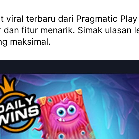
 viral terbaru dari Pragmatic Pla
dan fitur menarik. Simak ulasan 
ng maksimal.