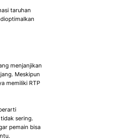
nasi taruhan
 dioptimalkan
yang menjanjikan
njang. Meskipun
ya memiliki RTP
erarti
idak sering.
agar pemain bisa
ntu.