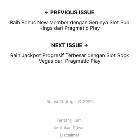
PREVIOUS ISSUE
Raih Bonus New Member dengan Serunya Slot Pub
Kings dari Pragmatic Play
NEXT ISSUE
Raih Jackpot Progresif Terbesar dengan Slot Rock
Vegas dari Pragmatic Play
Solusi Strategis © 2026
Tentang Kami
Kebijakan Privasi
Disclaimer