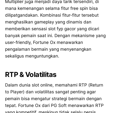
Multiplier juga menjadi daya tarik tersendiri, di
mana kemenangan selama fitur free spin bisa
dilipatgandakan. Kombinasi fitur-fitur tersebut
menghasilkan gameplay yang dinamis dan
memberikan sensasi slot fyp gacor yang dicari
banyak pemain saat ini. Dengan mekanisme yang
user-friendly, Fortune Ox menawarkan
pengalaman bermain yang menyenangkan
sekaligus menguntungkan.
RTP & Volatilitas
Dalam dunia slot online, memahami RTP (Return
to Player) dan volatilitas sangat penting agar
pemain bisa mengatur strategi bermain dengan
tepat. Fortune Ox dari PG Soft menawarkan RTP
yang kompetitif, meskipun tidak selalu persis