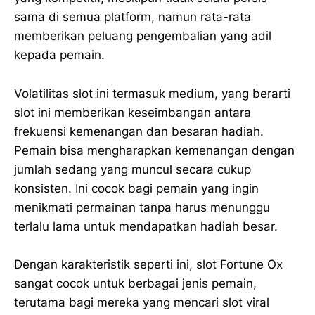
sama di semua platform, namun rata-rata
memberikan peluang pengembalian yang adil
kepada pemain.
Volatilitas slot ini termasuk medium, yang berarti
slot ini memberikan keseimbangan antara
frekuensi kemenangan dan besaran hadiah.
Pemain bisa mengharapkan kemenangan dengan
jumlah sedang yang muncul secara cukup
konsisten. Ini cocok bagi pemain yang ingin
menikmati permainan tanpa harus menunggu
terlalu lama untuk mendapatkan hadiah besar.
Dengan karakteristik seperti ini, slot Fortune Ox
sangat cocok untuk berbagai jenis pemain,
terutama bagi mereka yang mencari slot viral