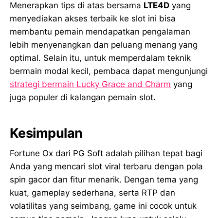
Menerapkan tips di atas bersama
LTE4D
yang
menyediakan akses terbaik ke slot ini bisa
membantu pemain mendapatkan pengalaman
lebih menyenangkan dan peluang menang yang
optimal. Selain itu, untuk memperdalam teknik
bermain modal kecil, pembaca dapat mengunjungi
strategi bermain Lucky Grace and Charm
yang
juga populer di kalangan pemain slot.
Kesimpulan
Fortune Ox dari PG Soft adalah pilihan tepat bagi
Anda yang mencari slot viral terbaru dengan pola
spin gacor dan fitur menarik. Dengan tema yang
kuat, gameplay sederhana, serta RTP dan
volatilitas yang seimbang, game ini cocok untuk