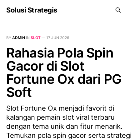
Solusi Strategis
BY
ADMIN
IN
SLOT
—
17 JUN 2026
Rahasia Pola Spin
Gacor di Slot
Fortune Ox dari PG
Soft
Slot Fortune Ox menjadi favorit di
kalangan pemain slot viral terbaru
dengan tema unik dan fitur menarik.
Temukan pola spin gacor serta strategi