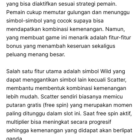
yang bisa diaktifkan sesuai strategi pemain.
Pemain cukup memutar gulungan dan menunggu
simbol-simbol yang cocok supaya bisa
mendapatkan kombinasi kemenangan. Namun,
yang membuat game ini menarik adalah fitur-fitur
bonus yang menambah keseruan sekaligus
peluang menang besar.
Salah satu fitur utama adalah simbol Wild yang
dapat menggantikan simbol lain kecuali Scatter,
membantu membentuk kombinasi kemenangan
lebih mudah. Scatter sendiri biasanya memicu
putaran gratis (free spin) yang merupakan momen
paling ditunggu dalam slot ini. Saat free spin aktif,
multiplier bisa meningkat secara progresif
sehingga kemenangan yang didapat akan berlipat
ganda.