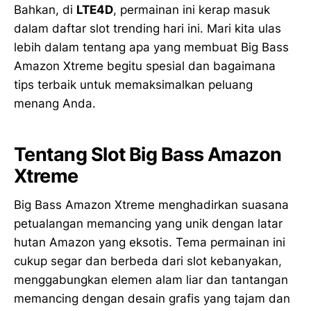
Bahkan, di
LTE4D
, permainan ini kerap masuk
dalam daftar slot trending hari ini. Mari kita ulas
lebih dalam tentang apa yang membuat Big Bass
Amazon Xtreme begitu spesial dan bagaimana
tips terbaik untuk memaksimalkan peluang
menang Anda.
Tentang Slot Big Bass Amazon
Xtreme
Big Bass Amazon Xtreme menghadirkan suasana
petualangan memancing yang unik dengan latar
hutan Amazon yang eksotis. Tema permainan ini
cukup segar dan berbeda dari slot kebanyakan,
menggabungkan elemen alam liar dan tantangan
memancing dengan desain grafis yang tajam dan