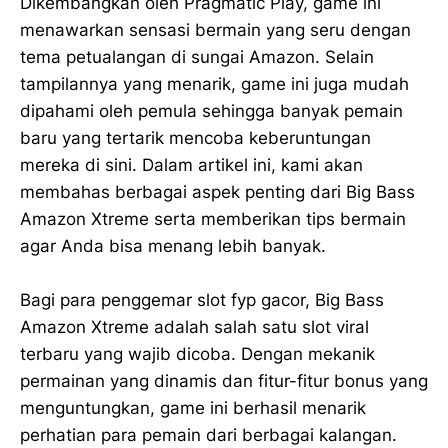
Dikembangkan oleh Pragmatic Play, game ini
menawarkan sensasi bermain yang seru dengan
tema petualangan di sungai Amazon. Selain
tampilannya yang menarik, game ini juga mudah
dipahami oleh pemula sehingga banyak pemain
baru yang tertarik mencoba keberuntungan
mereka di sini. Dalam artikel ini, kami akan
membahas berbagai aspek penting dari Big Bass
Amazon Xtreme serta memberikan tips bermain
agar Anda bisa menang lebih banyak.
Bagi para penggemar slot fyp gacor, Big Bass
Amazon Xtreme adalah salah satu slot viral
terbaru yang wajib dicoba. Dengan mekanik
permainan yang dinamis dan fitur-fitur bonus yang
menguntungkan, game ini berhasil menarik
perhatian para pemain dari berbagai kalangan.