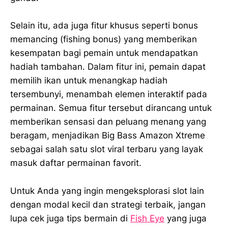
Selain itu, ada juga fitur khusus seperti bonus
memancing (fishing bonus) yang memberikan
kesempatan bagi pemain untuk mendapatkan
hadiah tambahan. Dalam fitur ini, pemain dapat
memilih ikan untuk menangkap hadiah
tersembunyi, menambah elemen interaktif pada
permainan. Semua fitur tersebut dirancang untuk
memberikan sensasi dan peluang menang yang
beragam, menjadikan Big Bass Amazon Xtreme
sebagai salah satu slot viral terbaru yang layak
masuk daftar permainan favorit.
Untuk Anda yang ingin mengeksplorasi slot lain
dengan modal kecil dan strategi terbaik, jangan
lupa cek juga tips bermain di
Fish Eye
yang juga