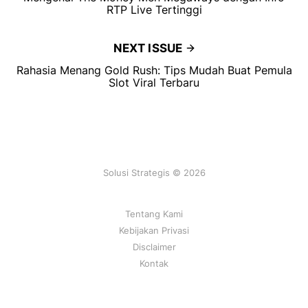
RTP Live Tertinggi
NEXT ISSUE
Rahasia Menang Gold Rush: Tips Mudah Buat Pemula
Slot Viral Terbaru
Solusi Strategis © 2026
Tentang Kami
Kebijakan Privasi
Disclaimer
Kontak