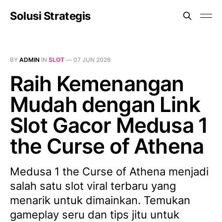
Solusi Strategis
BY
ADMIN
IN
SLOT
—
07 JUN 2026
Raih Kemenangan
Mudah dengan Link
Slot Gacor Medusa 1
the Curse of Athena
Medusa 1 the Curse of Athena menjadi
salah satu slot viral terbaru yang
menarik untuk dimainkan. Temukan
gameplay seru dan tips jitu untuk