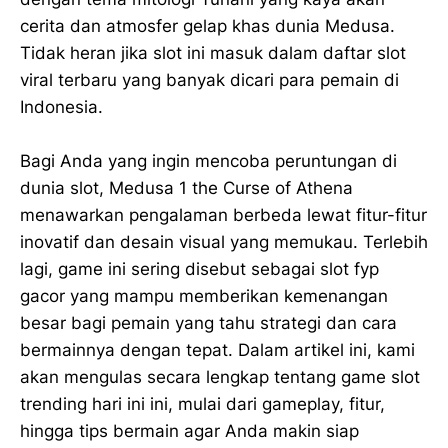
cerita dan atmosfer gelap khas dunia Medusa.
Tidak heran jika slot ini masuk dalam daftar slot
viral terbaru yang banyak dicari para pemain di
Indonesia.
Bagi Anda yang ingin mencoba peruntungan di
dunia slot, Medusa 1 the Curse of Athena
menawarkan pengalaman berbeda lewat fitur-fitur
inovatif dan desain visual yang memukau. Terlebih
lagi, game ini sering disebut sebagai slot fyp
gacor yang mampu memberikan kemenangan
besar bagi pemain yang tahu strategi dan cara
bermainnya dengan tepat. Dalam artikel ini, kami
akan mengulas secara lengkap tentang game slot
trending hari ini ini, mulai dari gameplay, fitur,
hingga tips bermain agar Anda makin siap