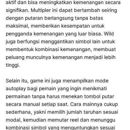
aktif dan bisa meningkatkan kemenangan secara
signifikan. Multipler ini dapat bertambah seiring
dengan putaran berlangsung tanpa batas
maksimal, memberikan kesempatan untuk
pengganda kemenangan yang luar biasa. Wild
juga berfungsi menggantikan simbol lain untuk
membentuk kombinasi kemenangan, membuat
peluang munculnya kemenangan menjadi lebih
tinggi.
Selain itu, game ini juga menampilkan mode
autoplay bagi pemain yang ingin menikmati
permainan tanpa harus menekan tombol putar
secara manual setiap saat. Cara mainnya cukup
sederhana, yakni memilih jumlah taruhan sesuai
modal, kemudian memutar reel dan menunggu
kombinasi simbol yang menguntungkan sesuai