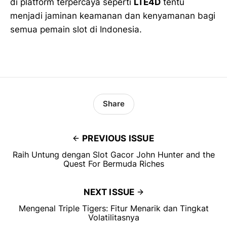
di platform terpercaya seperti
LTE4D
tentu
menjadi jaminan keamanan dan kenyamanan bagi
semua pemain slot di Indonesia.
Share
PREVIOUS ISSUE
Raih Untung dengan Slot Gacor John Hunter and the
Quest For Bermuda Riches
NEXT ISSUE
Mengenal Triple Tigers: Fitur Menarik dan Tingkat
Volatilitasnya