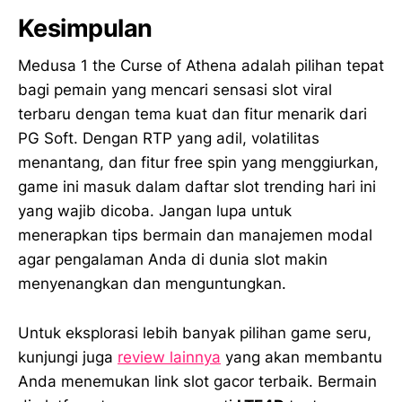
Kesimpulan
Medusa 1 the Curse of Athena adalah pilihan tepat
bagi pemain yang mencari sensasi slot viral
terbaru dengan tema kuat dan fitur menarik dari
PG Soft. Dengan RTP yang adil, volatilitas
menantang, dan fitur free spin yang menggiurkan,
game ini masuk dalam daftar slot trending hari ini
yang wajib dicoba. Jangan lupa untuk
menerapkan tips bermain dan manajemen modal
agar pengalaman Anda di dunia slot makin
menyenangkan dan menguntungkan.
Untuk eksplorasi lebih banyak pilihan game seru,
kunjungi juga
review lainnya
yang akan membantu
Anda menemukan link slot gacor terbaik. Bermain