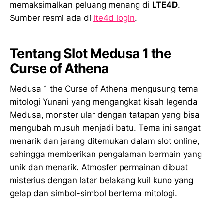
memaksimalkan peluang menang di
LTE4D
.
Sumber resmi ada di
lte4d login
.
Tentang Slot Medusa 1 the
Curse of Athena
Medusa 1 the Curse of Athena mengusung tema
mitologi Yunani yang mengangkat kisah legenda
Medusa, monster ular dengan tatapan yang bisa
mengubah musuh menjadi batu. Tema ini sangat
menarik dan jarang ditemukan dalam slot online,
sehingga memberikan pengalaman bermain yang
unik dan menarik. Atmosfer permainan dibuat
misterius dengan latar belakang kuil kuno yang
gelap dan simbol-simbol bertema mitologi.