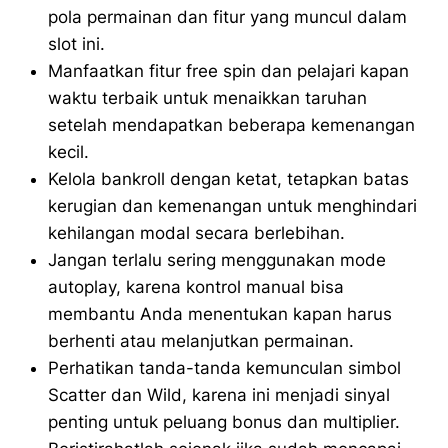
pola permainan dan fitur yang muncul dalam
slot ini.
Manfaatkan fitur free spin dan pelajari kapan
waktu terbaik untuk menaikkan taruhan
setelah mendapatkan beberapa kemenangan
kecil.
Kelola bankroll dengan ketat, tetapkan batas
kerugian dan kemenangan untuk menghindari
kehilangan modal secara berlebihan.
Jangan terlalu sering menggunakan mode
autoplay, karena kontrol manual bisa
membantu Anda menentukan kapan harus
berhenti atau melanjutkan permainan.
Perhatikan tanda-tanda kemunculan simbol
Scatter dan Wild, karena ini menjadi sinyal
penting untuk peluang bonus dan multiplier.