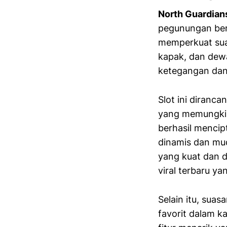
North Guardian
pegunungan bers
memperkuat suas
kapak, dan dew
ketegangan dan 
Slot ini diranc
yang memungkin
berhasil mencip
dinamis dan mu
yang kuat dan d
viral terbaru ya
Selain itu, sua
favorit dalam ka