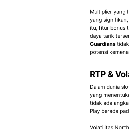
Multiplier yang
yang signifika
itu, fitur bonus
daya tarik ters
Guardians
tidak
potensi kemenang
RTP & Vola
Dalam dunia slot
yang menentuka
tidak ada angka
Play berada pa
Volatilitas Nor