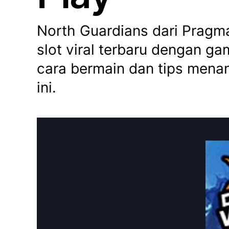
North Guardians dari Pragma
slot viral terbaru dengan ga
cara bermain dan tips menang
ini.