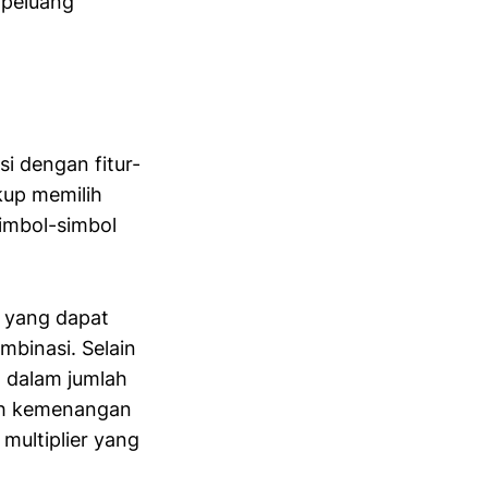
 peluang
i dengan fitur-
kup memilih
imbol-simbol
d yang dapat
binasi. Selain
l dalam jumlah
leh kemenangan
multiplier yang