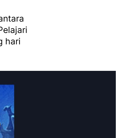
antara
elajari
g hari