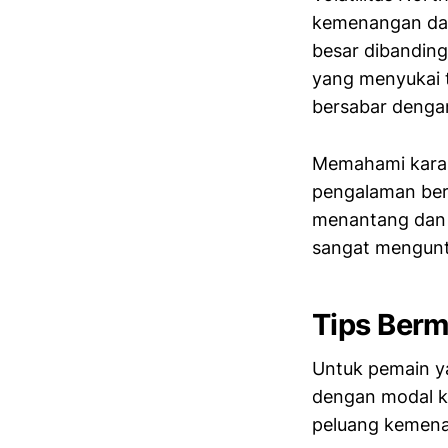
kemenangan dap
besar dibanding 
yang menyukai t
bersabar denga
Memahami karakt
pengalaman ber
menantang dan 
sangat menguntu
Tips Berm
Untuk pemain y
dengan modal k
peluang kemena