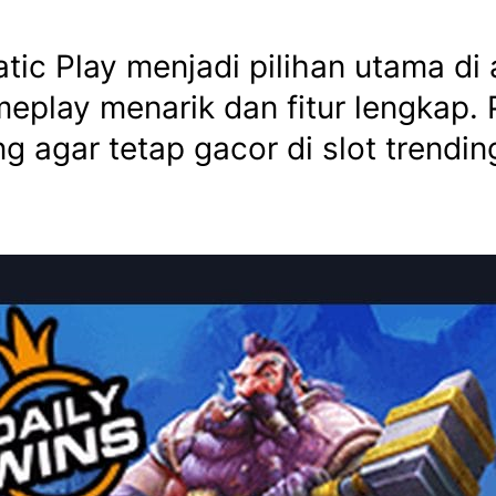
tic Play menjadi pilihan utama di 
meplay menarik dan fitur lengkap. P
 agar tetap gacor di slot trendin