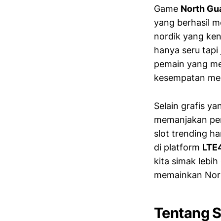
Game
North Gu
yang berhasil m
nordik yang ke
hanya seru tapi 
pemain yang me
kesempatan mer
Selain grafis 
memanjakan pema
slot trending ha
di platform
LTE
kita simak lebi
memainkan Nort
Tentang S