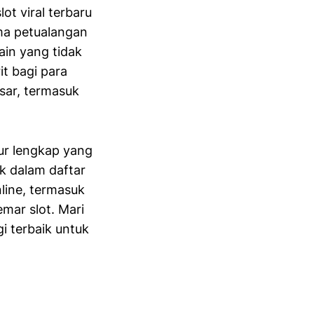
ot viral terbaru
ema petualangan
in yang tidak
it bagi para
sar, termasuk
tur lengkap yang
k dalam daftar
nline, termasuk
ar slot. Mari
i terbaik untuk