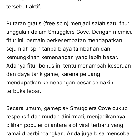
tersebut aktif.
Putaran gratis (free spin) menjadi salah satu fitur
unggulan dalam Smugglers Cove. Dengan memicu
fitur ini, pemain berkesempatan mendapatkan
sejumlah spin tanpa biaya tambahan dan
kemungkinan kemenangan yang lebih besar.
Adanya fitur bonus ini tentu menambah keseruan
dan daya tarik game, karena peluang
mendapatkan kemenangan besar semakin
terbuka lebar.
Secara umum, gameplay Smugglers Cove cukup
responsif dan mudah dinikmati, menjadikannya
pilihan populer di antara slot viral terbaru yang
ramai diperbincangkan. Anda juga bisa mencoba