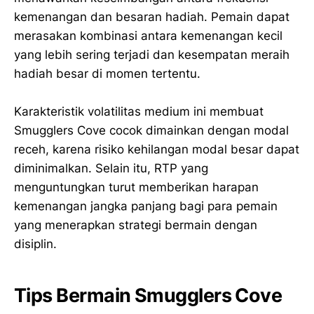
kemenangan dan besaran hadiah. Pemain dapat
merasakan kombinasi antara kemenangan kecil
yang lebih sering terjadi dan kesempatan meraih
hadiah besar di momen tertentu.
Karakteristik volatilitas medium ini membuat
Smugglers Cove cocok dimainkan dengan modal
receh, karena risiko kehilangan modal besar dapat
diminimalkan. Selain itu, RTP yang
menguntungkan turut memberikan harapan
kemenangan jangka panjang bagi para pemain
yang menerapkan strategi bermain dengan
disiplin.
Tips Bermain Smugglers Cove