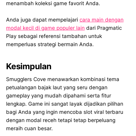
menambah koleksi game favorit Anda.
Anda juga dapat mempelajari
cara main dengan
modal kecil di game populer lain
dari Pragmatic
Play sebagai referensi tambahan untuk
memperluas strategi bermain Anda.
Kesimpulan
Smugglers Cove menawarkan kombinasi tema
petualangan bajak laut yang seru dengan
gameplay yang mudah dipahami serta fitur
lengkap. Game ini sangat layak dijadikan pilihan
bagi Anda yang ingin mencoba slot viral terbaru
dengan modal receh tetapi tetap berpeluang
meraih cuan besar.