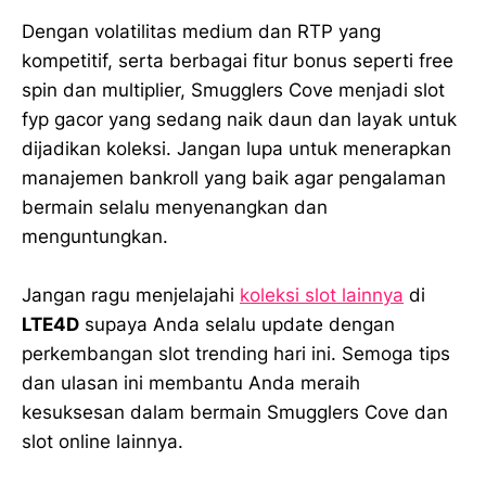
Dengan volatilitas medium dan RTP yang
kompetitif, serta berbagai fitur bonus seperti free
spin dan multiplier, Smugglers Cove menjadi slot
fyp gacor yang sedang naik daun dan layak untuk
dijadikan koleksi. Jangan lupa untuk menerapkan
manajemen bankroll yang baik agar pengalaman
bermain selalu menyenangkan dan
menguntungkan.
Jangan ragu menjelajahi
koleksi slot lainnya
di
LTE4D
supaya Anda selalu update dengan
perkembangan slot trending hari ini. Semoga tips
dan ulasan ini membantu Anda meraih
kesuksesan dalam bermain Smugglers Cove dan
slot online lainnya.