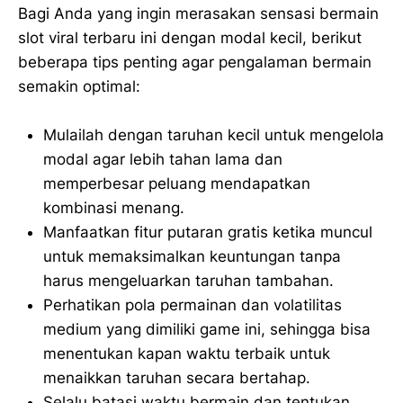
Bagi Anda yang ingin merasakan sensasi bermain
slot viral terbaru ini dengan modal kecil, berikut
beberapa tips penting agar pengalaman bermain
semakin optimal:
Mulailah dengan taruhan kecil untuk mengelola
modal agar lebih tahan lama dan
memperbesar peluang mendapatkan
kombinasi menang.
Manfaatkan fitur putaran gratis ketika muncul
untuk memaksimalkan keuntungan tanpa
harus mengeluarkan taruhan tambahan.
Perhatikan pola permainan dan volatilitas
medium yang dimiliki game ini, sehingga bisa
menentukan kapan waktu terbaik untuk
menaikkan taruhan secara bertahap.
Selalu batasi waktu bermain dan tentukan