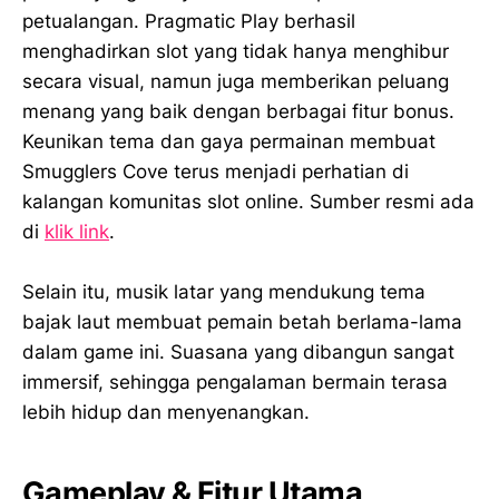
petualangan. Pragmatic Play berhasil
menghadirkan slot yang tidak hanya menghibur
secara visual, namun juga memberikan peluang
menang yang baik dengan berbagai fitur bonus.
Keunikan tema dan gaya permainan membuat
Smugglers Cove terus menjadi perhatian di
kalangan komunitas slot online. Sumber resmi ada
di
klik link
.
Selain itu, musik latar yang mendukung tema
bajak laut membuat pemain betah berlama-lama
dalam game ini. Suasana yang dibangun sangat
immersif, sehingga pengalaman bermain terasa
lebih hidup dan menyenangkan.
Gameplay & Fitur Utama