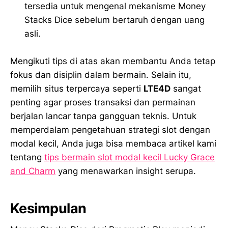
tersedia untuk mengenal mekanisme Money
Stacks Dice sebelum bertaruh dengan uang
asli.
Mengikuti tips di atas akan membantu Anda tetap
fokus dan disiplin dalam bermain. Selain itu,
memilih situs terpercaya seperti
LTE4D
sangat
penting agar proses transaksi dan permainan
berjalan lancar tanpa gangguan teknis. Untuk
memperdalam pengetahuan strategi slot dengan
modal kecil, Anda juga bisa membaca artikel kami
tentang
tips bermain slot modal kecil Lucky Grace
and Charm
yang menawarkan insight serupa.
Kesimpulan