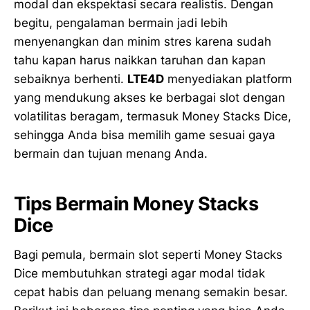
modal dan ekspektasi secara realistis. Dengan
begitu, pengalaman bermain jadi lebih
menyenangkan dan minim stres karena sudah
tahu kapan harus naikkan taruhan dan kapan
sebaiknya berhenti.
LTE4D
menyediakan platform
yang mendukung akses ke berbagai slot dengan
volatilitas beragam, termasuk Money Stacks Dice,
sehingga Anda bisa memilih game sesuai gaya
bermain dan tujuan menang Anda.
Tips Bermain Money Stacks
Dice
Bagi pemula, bermain slot seperti Money Stacks
Dice membutuhkan strategi agar modal tidak
cepat habis dan peluang menang semakin besar.