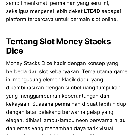
sambil menikmati permainan yang seru ini,
sekaligus mengenal lebih dekat
LTE4D
sebagai
platform terpercaya untuk bermain slot online.
Tentang Slot Money Stacks
Dice
Money Stacks Dice hadir dengan konsep yang
berbeda dari slot kebanyakan. Tema utama game
ini mengusung elemen klasik dadu yang
dikombinasikan dengan simbol uang tumpukan
yang menggambarkan keberuntungan dan
kekayaan. Suasana permainan dibuat lebih hidup
dengan latar belakang berwarna gelap yang
elegan, dihiasi lampu-lampu neon berwarna hijau
dan emas yang menambah daya tarik visual.