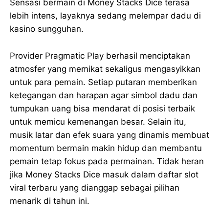
Sensasi bermain di Money Stacks Dice terasa
lebih intens, layaknya sedang melempar dadu di
kasino sungguhan.
Provider Pragmatic Play berhasil menciptakan
atmosfer yang memikat sekaligus mengasyikkan
untuk para pemain. Setiap putaran memberikan
ketegangan dan harapan agar simbol dadu dan
tumpukan uang bisa mendarat di posisi terbaik
untuk memicu kemenangan besar. Selain itu,
musik latar dan efek suara yang dinamis membuat
momentum bermain makin hidup dan membantu
pemain tetap fokus pada permainan. Tidak heran
jika Money Stacks Dice masuk dalam daftar slot
viral terbaru yang dianggap sebagai pilihan
menarik di tahun ini.