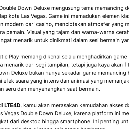
 Double Down Deluxe mengusung tema memancing de
lap kota Las Vegas. Game ini memadukan elemen kl
n modern dari casino, menciptakan atmosfer yang
ra pemain. Visual yang tajam dan warna-warna cer
angat menarik untuk dinikmati dalam sesi bermain ya
tic Play memang dikenal selalu menghadirkan game s
 menarik dari segi tampilan, tetapi juga kaya akan fit
own Deluxe bukan hanya sekadar game memancing bia
i efek suara yang intens dan animasi yang memanja
 seru dan menyenangkan saat bermain.
di
LTE4D
, kamu akan merasakan kemudahan akses 
ss Vegas Double Down Deluxe, karena platform ini 
kat dari desktop hingga smartphone. Ini penting un