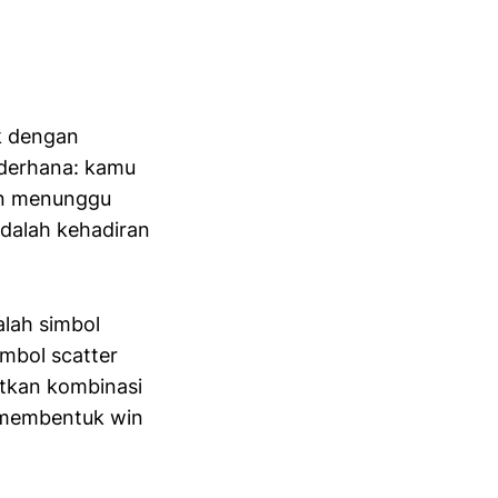
k dengan
derhana: kamu
an menunggu
dalah kehadiran
alah simbol
imbol scatter
tkan kombinasi
u membentuk win