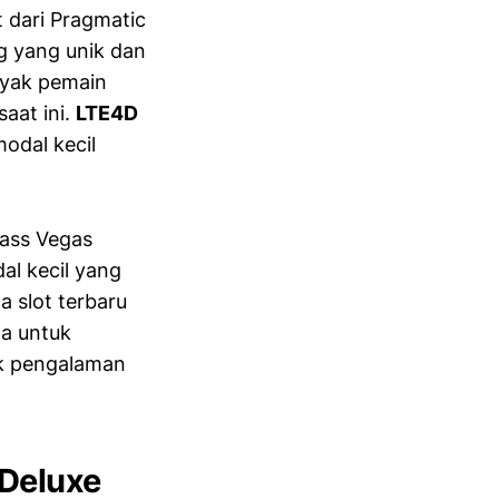
 dari Pragmatic
g yang unik dan
nyak pemain
saat ini.
LTE4D
odal kecil
Bass Vegas
al kecil yang
a slot terbaru
a untuk
tuk pengalaman
 Deluxe