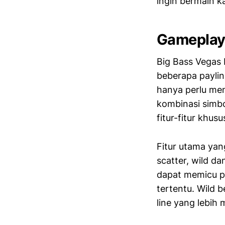
ingin bermain k
Gameplay 
Big Bass Vegas
beberapa payli
hanya perlu me
kombinasi simb
fitur-fitur khu
Fitur utama yang
scatter, wild d
dapat memicu p
tertentu. Wild
line yang lebih