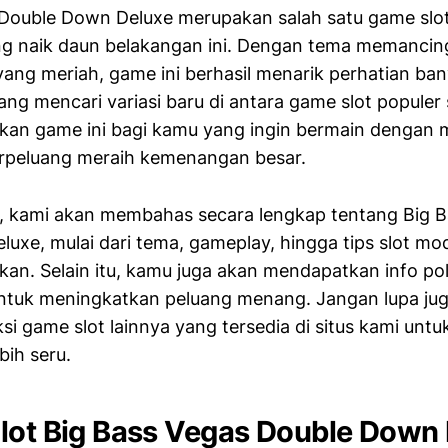
Double Down Deluxe merupakan salah satu game slot
ng naik daun belakangan ini. Dengan tema memancin
ang meriah, game ini berhasil menarik perhatian ba
ang mencari variasi baru di antara game slot populer 
an game ini bagi kamu yang ingin bermain dengan m
rpeluang meraih kemenangan besar.
ni, kami akan membahas secara lengkap tentang Big 
uxe, mulai dari tema, gameplay, hingga tips slot mod
kan. Selain itu, kamu juga akan mendapatkan info pol
ntuk meningkatkan peluang menang. Jangan lupa jug
ksi game slot lainnya yang tersedia di situs kami un
bih seru.
lot Big Bass Vegas Double Down