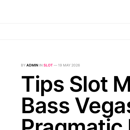
BY
ADMIN
IN
SLOT
—
19 MAY 2026
Tips Slot M
Bass Vega
Pragmatic 