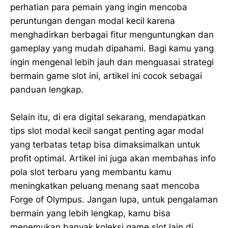
perhatian para pemain yang ingin mencoba
peruntungan dengan modal kecil karena
menghadirkan berbagai fitur menguntungkan dan
gameplay yang mudah dipahami. Bagi kamu yang
ingin mengenal lebih jauh dan menguasai strategi
bermain game slot ini, artikel ini cocok sebagai
panduan lengkap.
Selain itu, di era digital sekarang, mendapatkan
tips slot modal kecil sangat penting agar modal
yang terbatas tetap bisa dimaksimalkan untuk
profit optimal. Artikel ini juga akan membahas info
pola slot terbaru yang membantu kamu
meningkatkan peluang menang saat mencoba
Forge of Olympus. Jangan lupa, untuk pengalaman
bermain yang lebih lengkap, kamu bisa
menemukan banyak koleksi game slot lain di