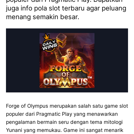
juga info pola slot terbaru agar peluang
menang semakin besar.
Forge of Olympus merupakan salah satu game slot
populer dari Pragmatic Play yang menawarkan
pengalaman bermain seru dengan tema mitologi
Yunani yang memukau. Game ini sangat menarik