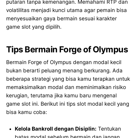
putaran tanpa kemenangan. Memahami RTP dan
volatilitas menjadi kunci utama agar pemain bisa
menyesuaikan gaya bermain sesuai karakter
game slot yang dipilih.
Tips Bermain Forge of Olympus
Bermain Forge of Olympus dengan modal kecil
bukan berarti peluang menang berkurang. Ada
beberapa strategi yang bisa kamu terapkan untuk
memaksimalkan modal dan meminimalkan risiko
kerugian, terutama jika kamu baru mengenal
game slot ini. Berikut ini tips slot modal kecil yang
bisa kamu coba:
Kelola Bankroll dengan Disiplin:
Tentukan
batas modal sebelum bermain dan jangan