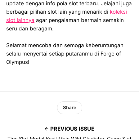
update dengan info pola slot terbaru. Jelajahi juga
berbagai pilihan slot lain yang menarik di
koleksi
slot lainnya
agar pengalaman bermain semakin
seru dan beragam.
Selamat mencoba dan semoga keberuntungan
selalu menyertai setiap putaranmu di Forge of
Olympus!
Share
PREVIOUS ISSUE
Tips Slot Modal Kecil Main Wild Gladiator, Game Slot