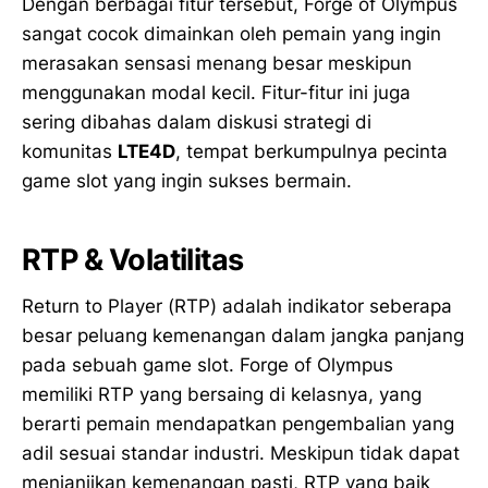
Dengan berbagai fitur tersebut, Forge of Olympus
sangat cocok dimainkan oleh pemain yang ingin
merasakan sensasi menang besar meskipun
menggunakan modal kecil. Fitur-fitur ini juga
sering dibahas dalam diskusi strategi di
komunitas
LTE4D
, tempat berkumpulnya pecinta
game slot yang ingin sukses bermain.
RTP & Volatilitas
Return to Player (RTP) adalah indikator seberapa
besar peluang kemenangan dalam jangka panjang
pada sebuah game slot. Forge of Olympus
memiliki RTP yang bersaing di kelasnya, yang
berarti pemain mendapatkan pengembalian yang
adil sesuai standar industri. Meskipun tidak dapat
menjanjikan kemenangan pasti, RTP yang baik