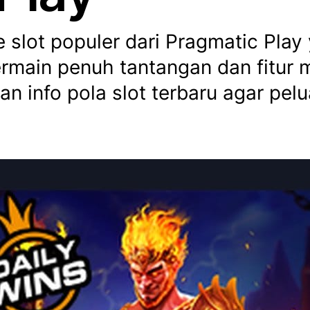
slot populer dari Pragmatic Play
ain penuh tantangan dan fitur m
dan info pola slot terbaru agar pel