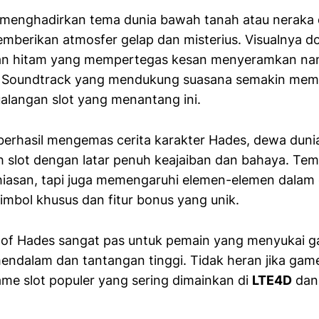
 menghadirkan tema dunia bawah tanah atau neraka 
emberikan atmosfer gelap dan misterius. Visualnya 
an hitam yang mempertegas kesan menyeramkan n
a. Soundtrack yang mendukung suasana semakin me
ualangan slot yang menantang ini.
berhasil mengemas cerita karakter Hades, dewa dun
 slot dengan latar penuh keajaiban dan bahaya. Tem
hiasan, tapi juga memengaruhi elemen-elemen dalam
simbol khusus dan fitur bonus yang unik.
 of Hades sangat pas untuk pemain yang menyukai g
endalam dan tantangan tinggi. Tidak heran jika game
ame slot populer yang sering dimainkan di
LTE4D
dan