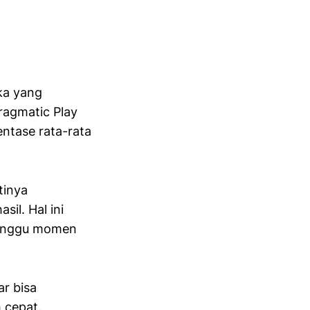
ka yang
ragmatic Play
ntase rata-rata
tinya
il. Hal ini
nunggu momen
ar bisa
 cepat.