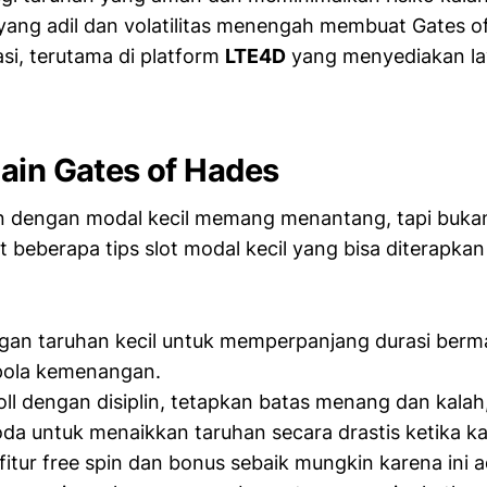
yang adil dan volatilitas menengah membuat Gates o
asi, terutama di platform
LTE4D
yang menyediakan la
ain Gates of Hades
n dengan modal kecil memang menantang, tapi bukan 
t beberapa tips slot modal kecil yang bisa diterapka
ngan taruhan kecil untuk memperpanjang durasi berm
pola kemenangan.
oll dengan disiplin, tetapkan batas menang dan kalah
da untuk menaikkan taruhan secara drastis ketika ka
itur free spin dan bonus sebaik mungkin karena ini