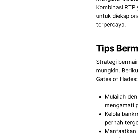
Kombinasi RTP 
untuk dieksplor
terpercaya.
Tips Berm
Strategi bermai
mungkin. Beriku
Gates of Hades:
Mulailah de
mengamati 
Kelola bankr
pernah tergo
Manfaatkan f