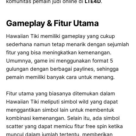
komunitas pemain judi online di
LTE4D
.
Gameplay & Fitur Utama
Hawaiian Tiki memiliki gameplay yang cukup
sederhana namun tetap menarik dengan sejumlah
fitur yang bisa meningkatkan kemenangan.
Umumnya, game ini menggunakan format 5
gulungan dengan berbagai paylines, sehingga
pemain memiliki banyak cara untuk menang.
Fitur utama yang biasanya ditemukan dalam
Hawaiian Tiki meliputi simbol wild yang dapat
menggantikan simbol lain untuk membentuk
kombinasi kemenangan. Selain itu, ada simbol
scatter yang dapat memicu fitur free spin ketika
muncul dalam jumlah tertentu, memberikan