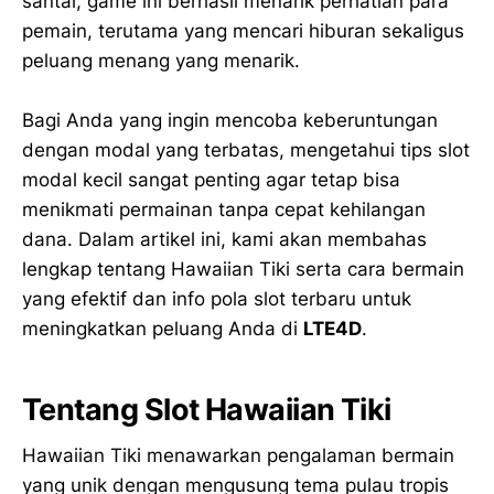
santai, game ini berhasil menarik perhatian para
pemain, terutama yang mencari hiburan sekaligus
peluang menang yang menarik.
Bagi Anda yang ingin mencoba keberuntungan
dengan modal yang terbatas, mengetahui tips slot
modal kecil sangat penting agar tetap bisa
menikmati permainan tanpa cepat kehilangan
dana. Dalam artikel ini, kami akan membahas
lengkap tentang Hawaiian Tiki serta cara bermain
yang efektif dan info pola slot terbaru untuk
meningkatkan peluang Anda di
LTE4D
.
Tentang Slot Hawaiian Tiki
Hawaiian Tiki menawarkan pengalaman bermain
yang unik dengan mengusung tema pulau tropis