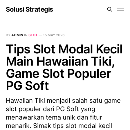
Solusi Strategis
BY
ADMIN
IN
SLOT
—
15 MAY 2026
Tips Slot Modal Kecil
Main Hawaiian Tiki,
Game Slot Populer
PG Soft
Hawaiian Tiki menjadi salah satu game
slot populer dari PG Soft yang
menawarkan tema unik dan fitur
menarik. Simak tips slot modal kecil