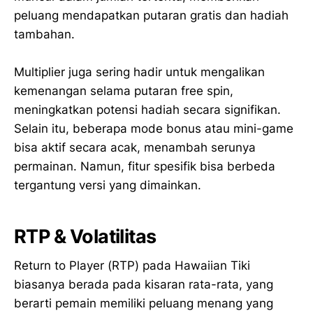
peluang mendapatkan putaran gratis dan hadiah
tambahan.
Multiplier juga sering hadir untuk mengalikan
kemenangan selama putaran free spin,
meningkatkan potensi hadiah secara signifikan.
Selain itu, beberapa mode bonus atau mini-game
bisa aktif secara acak, menambah serunya
permainan. Namun, fitur spesifik bisa berbeda
tergantung versi yang dimainkan.
RTP & Volatilitas
Return to Player (RTP) pada Hawaiian Tiki
biasanya berada pada kisaran rata-rata, yang
berarti pemain memiliki peluang menang yang