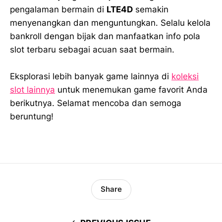
pengalaman bermain di
LTE4D
semakin
menyenangkan dan menguntungkan. Selalu kelola
bankroll dengan bijak dan manfaatkan info pola
slot terbaru sebagai acuan saat bermain.
Eksplorasi lebih banyak game lainnya di
koleksi
slot lainnya
untuk menemukan game favorit Anda
berikutnya. Selamat mencoba dan semoga
beruntung!
Share