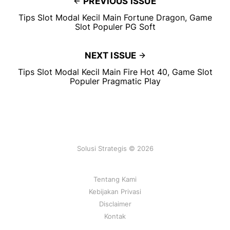
PREVIOUS ISSUE
Tips Slot Modal Kecil Main Fortune Dragon, Game
Slot Populer PG Soft
NEXT ISSUE
Tips Slot Modal Kecil Main Fire Hot 40, Game Slot
Populer Pragmatic Play
Solusi Strategis © 2026
Tentang Kami
Kebijakan Privasi
Disclaimer
Kontak