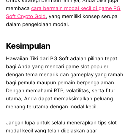
Untuk strategi bermain lainnya, Anda bisa juga
membaca
cara bermain modal kecil di game PG
Soft Crypto Gold
, yang memiliki konsep serupa
dalam pengelolaan modal.
Kesimpulan
Hawaiian Tiki dari PG Soft adalah pilihan tepat
bagi Anda yang mencari game slot populer
dengan tema menarik dan gameplay yang ramah
bagi pemula maupun pemain berpengalaman.
Dengan memahami RTP, volatilitas, serta fitur
utama, Anda dapat memaksimalkan peluang
menang terutama dengan modal kecil.
Jangan lupa untuk selalu menerapkan tips slot
modal kecil yang telah dijelaskan agar