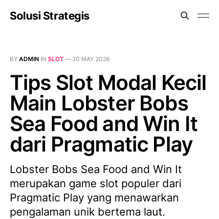
Solusi Strategis
BY
ADMIN
IN
SLOT
—
20 MAY 2026
Tips Slot Modal Kecil
Main Lobster Bobs
Sea Food and Win It
dari Pragmatic Play
Lobster Bobs Sea Food and Win It
merupakan game slot populer dari
Pragmatic Play yang menawarkan
pengalaman unik bertema laut.