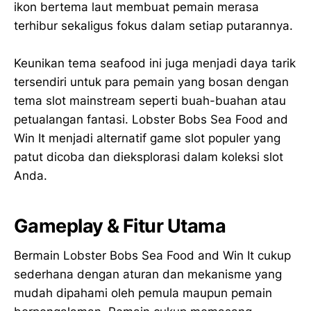
ikon bertema laut membuat pemain merasa
terhibur sekaligus fokus dalam setiap putarannya.
Keunikan tema seafood ini juga menjadi daya tarik
tersendiri untuk para pemain yang bosan dengan
tema slot mainstream seperti buah-buahan atau
petualangan fantasi. Lobster Bobs Sea Food and
Win It menjadi alternatif game slot populer yang
patut dicoba dan dieksplorasi dalam koleksi slot
Anda.
Gameplay & Fitur Utama
Bermain Lobster Bobs Sea Food and Win It cukup
sederhana dengan aturan dan mekanisme yang
mudah dipahami oleh pemula maupun pemain