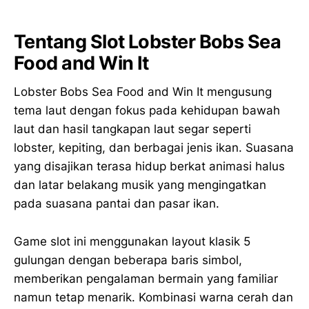
Tentang Slot Lobster Bobs Sea
Food and Win It
Lobster Bobs Sea Food and Win It mengusung
tema laut dengan fokus pada kehidupan bawah
laut dan hasil tangkapan laut segar seperti
lobster, kepiting, dan berbagai jenis ikan. Suasana
yang disajikan terasa hidup berkat animasi halus
dan latar belakang musik yang mengingatkan
pada suasana pantai dan pasar ikan.
Game slot ini menggunakan layout klasik 5
gulungan dengan beberapa baris simbol,
memberikan pengalaman bermain yang familiar
namun tetap menarik. Kombinasi warna cerah dan