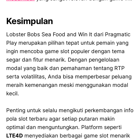
Kesimpulan
Lobster Bobs Sea Food and Win It dari Pragmatic
Play merupakan pilihan tepat untuk pemain yang
ingin mencoba game slot populer dengan tema
segar dan fitur menarik. Dengan pengelolaan
modal yang baik dan pemahaman tentang RTP
serta volatilitas, Anda bisa memperbesar peluang
meraih kemenangan meski menggunakan modal
kecil.
Penting untuk selalu mengikuti perkembangan info
pola slot terbaru agar setiap putaran makin
optimal dan menguntungkan. Platform seperti
LTE4D
menyediakan berbagai game slot menarik