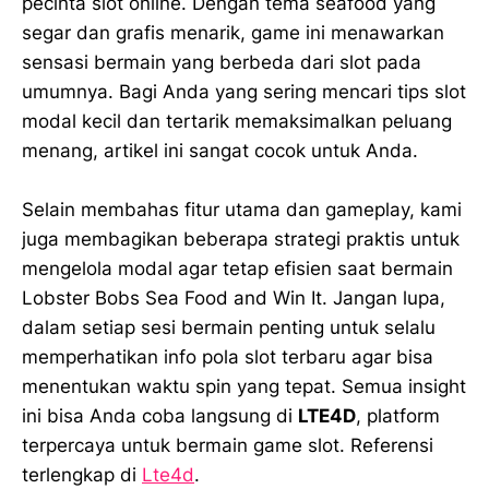
pecinta slot online. Dengan tema seafood yang
segar dan grafis menarik, game ini menawarkan
sensasi bermain yang berbeda dari slot pada
umumnya. Bagi Anda yang sering mencari tips slot
modal kecil dan tertarik memaksimalkan peluang
menang, artikel ini sangat cocok untuk Anda.
Selain membahas fitur utama dan gameplay, kami
juga membagikan beberapa strategi praktis untuk
mengelola modal agar tetap efisien saat bermain
Lobster Bobs Sea Food and Win It. Jangan lupa,
dalam setiap sesi bermain penting untuk selalu
memperhatikan info pola slot terbaru agar bisa
menentukan waktu spin yang tepat. Semua insight
ini bisa Anda coba langsung di
LTE4D
, platform
terpercaya untuk bermain game slot. Referensi
terlengkap di
Lte4d
.