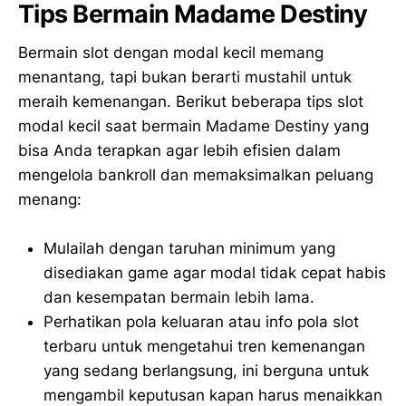
Tips Bermain Madame Destiny
Bermain slot dengan modal kecil memang
menantang, tapi bukan berarti mustahil untuk
meraih kemenangan. Berikut beberapa tips slot
modal kecil saat bermain Madame Destiny yang
bisa Anda terapkan agar lebih efisien dalam
mengelola bankroll dan memaksimalkan peluang
menang:
Mulailah dengan taruhan minimum yang
disediakan game agar modal tidak cepat habis
dan kesempatan bermain lebih lama.
Perhatikan pola keluaran atau info pola slot
terbaru untuk mengetahui tren kemenangan
yang sedang berlangsung, ini berguna untuk
mengambil keputusan kapan harus menaikkan