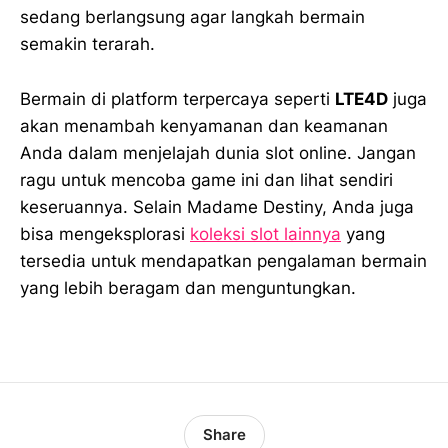
sedang berlangsung agar langkah bermain
semakin terarah.
Bermain di platform terpercaya seperti
LTE4D
juga
akan menambah kenyamanan dan keamanan
Anda dalam menjelajah dunia slot online. Jangan
ragu untuk mencoba game ini dan lihat sendiri
keseruannya. Selain Madame Destiny, Anda juga
bisa mengeksplorasi
koleksi slot lainnya
yang
tersedia untuk mendapatkan pengalaman bermain
yang lebih beragam dan menguntungkan.
Share