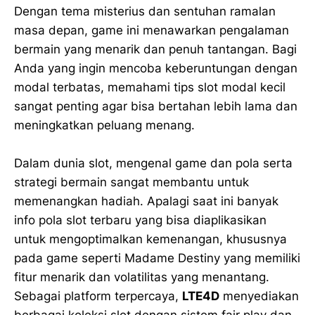
Dengan tema misterius dan sentuhan ramalan
masa depan, game ini menawarkan pengalaman
bermain yang menarik dan penuh tantangan. Bagi
Anda yang ingin mencoba keberuntungan dengan
modal terbatas, memahami tips slot modal kecil
sangat penting agar bisa bertahan lebih lama dan
meningkatkan peluang menang.
Dalam dunia slot, mengenal game dan pola serta
strategi bermain sangat membantu untuk
memenangkan hadiah. Apalagi saat ini banyak
info pola slot terbaru yang bisa diaplikasikan
untuk mengoptimalkan kemenangan, khususnya
pada game seperti Madame Destiny yang memiliki
fitur menarik dan volatilitas yang menantang.
Sebagai platform terpercaya,
LTE4D
menyediakan