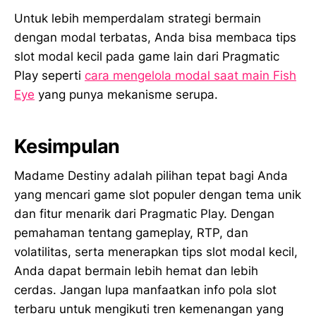
Untuk lebih memperdalam strategi bermain
dengan modal terbatas, Anda bisa membaca tips
slot modal kecil pada game lain dari Pragmatic
Play seperti
cara mengelola modal saat main Fish
Eye
yang punya mekanisme serupa.
Kesimpulan
Madame Destiny adalah pilihan tepat bagi Anda
yang mencari game slot populer dengan tema unik
dan fitur menarik dari Pragmatic Play. Dengan
pemahaman tentang gameplay, RTP, dan
volatilitas, serta menerapkan tips slot modal kecil,
Anda dapat bermain lebih hemat dan lebih
cerdas. Jangan lupa manfaatkan info pola slot
terbaru untuk mengikuti tren kemenangan yang