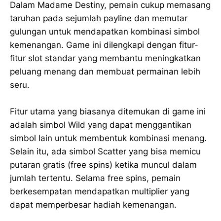
Dalam Madame Destiny, pemain cukup memasang
taruhan pada sejumlah payline dan memutar
gulungan untuk mendapatkan kombinasi simbol
kemenangan. Game ini dilengkapi dengan fitur-
fitur slot standar yang membantu meningkatkan
peluang menang dan membuat permainan lebih
seru.
Fitur utama yang biasanya ditemukan di game ini
adalah simbol Wild yang dapat menggantikan
simbol lain untuk membentuk kombinasi menang.
Selain itu, ada simbol Scatter yang bisa memicu
putaran gratis (free spins) ketika muncul dalam
jumlah tertentu. Selama free spins, pemain
berkesempatan mendapatkan multiplier yang
dapat memperbesar hadiah kemenangan.