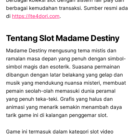
berbagai koleksi slot dengan sistem fair play dan
berbagai kemudahan transaksi. Sumber resmi ada
di
https://lte4dori.com
.
Tentang Slot Madame Destiny
Madame Destiny mengusung tema mistis dan
ramalan masa depan yang penuh dengan simbol-
simbol magis dan esoterik. Suasana permainan
dibangun dengan latar belakang yang gelap dan
musik yang mendukung nuansa misteri, membuat
pemain seolah-olah memasuki dunia peramal
yang penuh teka-teki. Grafis yang halus dan
animasi yang menarik semakin menambah daya
tarik game ini di kalangan penggemar slot.
Game ini termasuk dalam kategori slot video