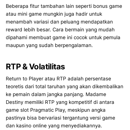
Beberapa fitur tambahan lain seperti bonus game
atau mini game mungkin juga hadir untuk
menambah variasi dan peluang mendapatkan
reward lebih besar. Cara bermain yang mudah
dipahami membuat game ini cocok untuk pemula
maupun yang sudah berpengalaman.
RTP & Volatilitas
Return to Player atau RTP adalah persentase
teoretis dari total taruhan yang akan dikembalikan
ke pemain dalam jangka panjang. Madame
Destiny memiliki RTP yang kompetitif di antara
game slot Pragmatic Play, meskipun angka
pastinya bisa bervariasi tergantung versi game
dan kasino online yang menyediakannya.