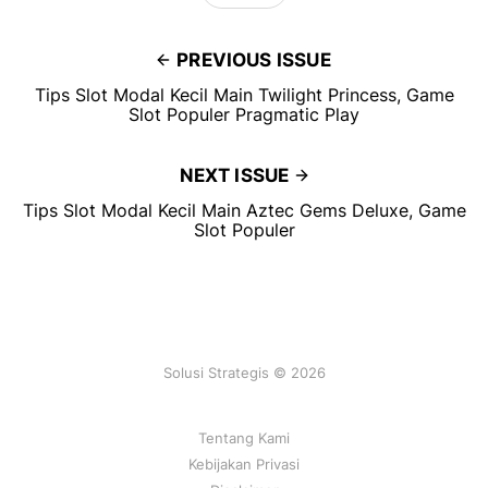
PREVIOUS ISSUE
Tips Slot Modal Kecil Main Twilight Princess, Game
Slot Populer Pragmatic Play
NEXT ISSUE
Tips Slot Modal Kecil Main Aztec Gems Deluxe, Game
Slot Populer
Solusi Strategis © 2026
Tentang Kami
Kebijakan Privasi