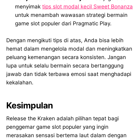
menyimak
tips slot modal kecil Sweet Bonanza
untuk menambah wawasan strategi bermain
game slot populer dari Pragmatic Play.
Dengan mengikuti tips di atas, Anda bisa lebih
hemat dalam mengelola modal dan meningkatkan
peluang kemenangan secara konsisten. Jangan
lupa untuk selalu bermain secara bertanggung
jawab dan tidak terbawa emosi saat menghadapi
kekalahan.
Kesimpulan
Release the Kraken adalah pilihan tepat bagi
penggemar game slot populer yang ingin
merasakan sensasi bertema laut dalam dengan