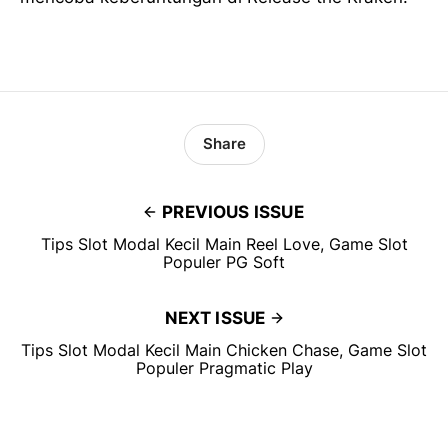
Share
PREVIOUS ISSUE
Tips Slot Modal Kecil Main Reel Love, Game Slot
Populer PG Soft
NEXT ISSUE
Tips Slot Modal Kecil Main Chicken Chase, Game Slot
Populer Pragmatic Play