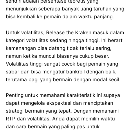
sendiri adalah persentase teoretis yang
menunjukkan seberapa banyak uang taruhan yang
bisa kembali ke pemain dalam waktu panjang.
Untuk volatilitas, Release the Kraken masuk dalam
kategori volatilitas sedang hingga tinggi. Ini berarti
kemenangan bisa datang tidak terlalu sering,
namun ketika muncul biasanya cukup besar.
Volatilitas tinggi sangat cocok bagi pemain yang
sabar dan bisa mengatur bankroll dengan baik,
terutama bagi yang bermain dengan modal kecil.
Penting untuk memahami karakteristik ini supaya
dapat mengelola ekspektasi dan menciptakan
strategi bermain yang tepat. Dengan memahami
RTP dan volatilitas, Anda dapat memilih waktu
dan cara bermain yang paling pas untuk