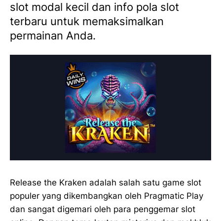
slot modal kecil dan info pola slot
terbaru untuk memaksimalkan
permainan Anda.
Release the Kraken adalah salah satu game slot
populer yang dikembangkan oleh Pragmatic Play
dan sangat digemari oleh para penggemar slot