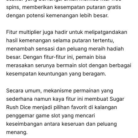
spins, memberikan kesempatan putaran gratis
dengan potensi kemenangan lebih besar.
Fitur multiplier juga hadir untuk melipatgandakan
hasil kemenangan selama putaran tertentu,
menambah sensasi dan peluang meraih hadiah
besar. Dengan fitur-fitur ini, pemain bisa
merasakan serunya bermain slot dengan berbagai
kesempatan keuntungan yang beragam.
Secara umum, mekanisme permainan yang
sederhana namun kaya fitur ini membuat Sugar
Rush Dice menjadi pilihan favorit di kalangan
penggemar game slot yang mencari
keseimbangan antara keseruan dan peluang
menang.