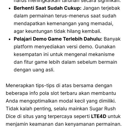
harus meningkatkan taruhan secara signifikan.
Berhenti Saat Sudah Cukup:
Jangan terjebak
dalam permainan terus-menerus saat sudah
mendapatkan kemenangan yang memadai,
agar keuntungan tidak hilang kembali.
Pelajari Demo Game Terlebih Dahulu:
Banyak
platform menyediakan versi demo. Gunakan
kesempatan ini untuk mengenal mekanisme
dan fitur game lebih dalam sebelum bermain
dengan uang asli.
Menerapkan tips-tips di atas bersama dengan
beberapa info pola slot terbaru akan membantu
Anda mengoptimalkan modal kecil yang dimiliki.
Tidak kalah penting, selalu mainkan Sugar Rush
Dice di situs yang terpercaya seperti
LTE4D
untuk
menjamin keamanan dan kenyamanan permainan.