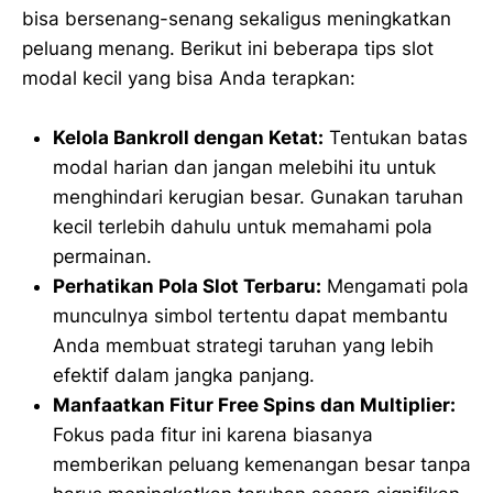
bisa bersenang-senang sekaligus meningkatkan
peluang menang. Berikut ini beberapa tips slot
modal kecil yang bisa Anda terapkan:
Kelola Bankroll dengan Ketat:
Tentukan batas
modal harian dan jangan melebihi itu untuk
menghindari kerugian besar. Gunakan taruhan
kecil terlebih dahulu untuk memahami pola
permainan.
Perhatikan Pola Slot Terbaru:
Mengamati pola
munculnya simbol tertentu dapat membantu
Anda membuat strategi taruhan yang lebih
efektif dalam jangka panjang.
Manfaatkan Fitur Free Spins dan Multiplier:
Fokus pada fitur ini karena biasanya
memberikan peluang kemenangan besar tanpa