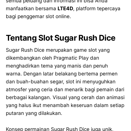
semua peluang dan informasi ini bisa Anda
manfaatkan bersama
LTE4D
, platform tepercaya
bagi penggemar slot online.
Tentang Slot Sugar Rush Dice
Sugar Rush Dice merupakan game slot yang
dikembangkan oleh Pragmatic Play dan
menghadirkan tema yang manis dan penuh
warna. Dengan latar belakang bertema permen
dan buah-buahan segar, slot ini menyuguhkan
atmosfer yang ceria dan menarik bagi pemain dari
berbagai kalangan. Visual yang cerah dan animasi
yang halus ikut menambah keseruan dalam setiap
putaran yang dilakukan.
Konsep permainan Sugar Rush Dice juga unik,