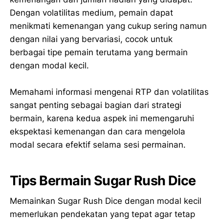
Dengan volatilitas medium, pemain dapat
menikmati kemenangan yang cukup sering namun
dengan nilai yang bervariasi, cocok untuk
berbagai tipe pemain terutama yang bermain
dengan modal kecil.
Memahami informasi mengenai RTP dan volatilitas
sangat penting sebagai bagian dari strategi
bermain, karena kedua aspek ini memengaruhi
ekspektasi kemenangan dan cara mengelola
modal secara efektif selama sesi permainan.
Tips Bermain Sugar Rush Dice
Memainkan Sugar Rush Dice dengan modal kecil
memerlukan pendekatan yang tepat agar tetap