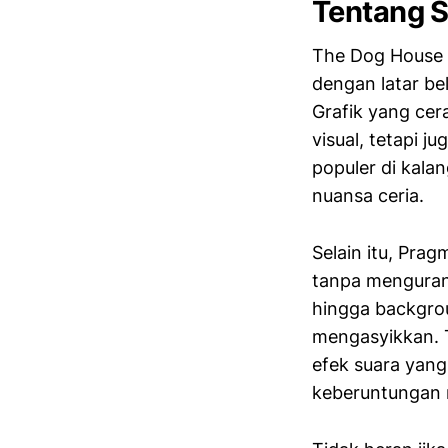
Tentang S
The Dog House 
dengan latar b
Grafik yang cer
visual, tetapi 
populer di kal
nuansa ceria.
Selain itu, Pra
tanpa mengurang
hingga backgro
mengasyikkan. 
efek suara yan
keberuntungan 