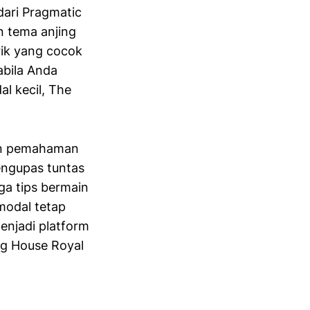
dari Pragmatic
n tema anjing
ik yang cocok
abila Anda
l kecil, The
an pemahaman
engupas tuntas
ga tips bermain
modal tetap
enjadi platform
og House Royal