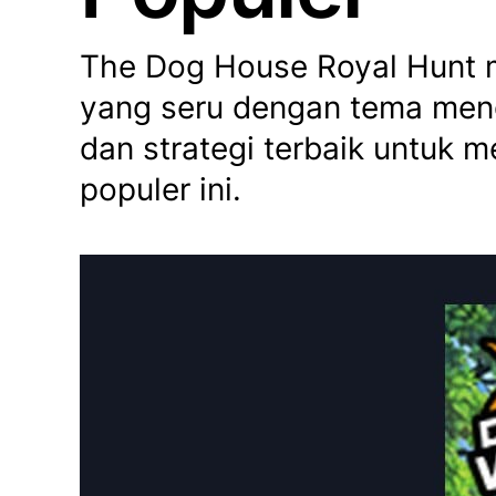
The Dog House Royal Hunt 
yang seru dengan tema meng
dan strategi terbaik untuk
populer ini.