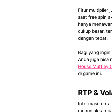
Fitur multiplie
saat free spin a
hanya menawark
cukup besar, te
dengan tepat.
Bagi yang ingin
Anda juga bisa
House Muttley C
di game ini.
RTP & Vola
Informasi tenta
menunjukkan bah