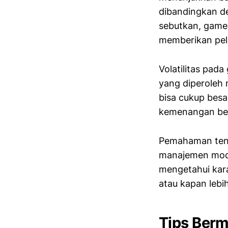
dibandingkan de
sebutkan, game 
memberikan pel
Volatilitas pad
yang diperoleh m
bisa cukup besa
kemenangan bes
Pemahaman tenta
manajemen moda
mengetahui kara
atau kapan lebi
Tips Berm