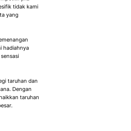
sifik tidak kami
ata yang
 kemenangan
ai hadiahnya
 sensasi
egi taruhan dan
dana. Dengan
enaikkan taruhan
esar.