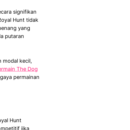
cara signifikan
Royal Hunt tidak
 menang yang
la putaran
 modal kecil,
bermain The Dog
 gaya permainan
oyal Hunt
petitif jika