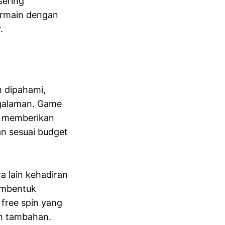
sering
ermain dengan
.
 dipahami,
ngalaman. Game
g memberikan
n sesuai budget
 lain kehadiran
embentuk
 free spin yang
n tambahan.