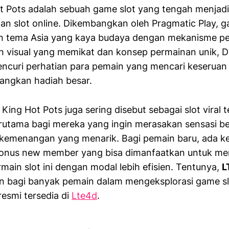
 Pots adalah sebuah game slot yang tengah menjadi
an slot online. Dikembangkan oleh Pragmatic Play, g
 tema Asia yang kaya budaya dengan mekanisme p
n visual yang memikat dan konsep permainan unik, 
encuri perhatian para pemain yang mencari keseruan 
ngkan hadiah besar.
 King Hot Pots juga sering disebut sebagai slot viral 
erutama bagi mereka yang ingin merasakan sensasi be
 kemenangan yang menarik. Bagi pemain baru, ada 
nus new member yang bisa dimanfaatkan untuk me
main slot ini dengan modal lebih efisien. Tentunya,
L
an bagi banyak pemain dalam mengeksplorasi game sl
 resmi tersedia di
Lte4d
.