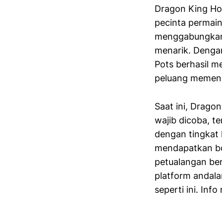
Dragon King Hot
pecinta permain
menggabungkan
menarik. Denga
Pots berhasil m
peluang memena
Saat ini, Dragon
wajib dicoba, t
dengan tingkat
mendapatkan bo
petualangan ber
platform andal
seperti ini. Info