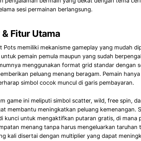
n pengalaman bermain yang dekat dengan tema ceri
elama sesi permainan berlangsung.
& Fitur Utama
t Pots memiliki mekanisme gameplay yang mudah di
 untuk pemain pemula maupun yang sudah berpenga
umumnya menggunakan format grid standar dengan s
memberikan peluang menang beragam. Pemain hanya
rharap simbol cocok muncul di garis pembayaran.
m game ini meliputi simbol scatter, wild, free spin, da
gat membantu meningkatkan peluang kemenangan. Si
i kunci untuk mengaktifkan putaran gratis, di mana
mpatan menang tanpa harus mengeluarkan taruhan t
ring kali disertai dengan multiplier yang dapat meningk