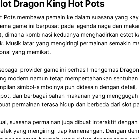
lot Dragon King Hot Pots
t Pots membawa pemain ke dalam suasana yang ka
Tema game ini berpusat pada legenda naga dan maka
, dimana kombinasi keduanya menghadirkan estetika
k. Musik latar yang mengiringi permainan semakin 
ional yang memikat.
sebagai provider game ini berhasil mengemas Dragon
ng modern namun tetap mempertahankan sentuhan 
mpilan simbol-simbolnya pun didesain dengan detail
t pot, dan berbagai bahan makanan yang menggugah 
buat permainan terasa hidup dan berbeda dari slot 
sual, suasana permainan juga dibuat interaktif denga
 efek yang mengiringi tiap kemenangan. Dengan dem