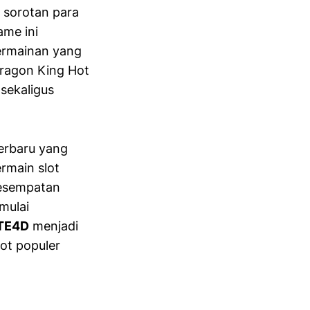
 sorotan para
ame ini
ermainan yang
Dragon King Hot
sekaligus
terbaru yang
rmain slot
kesempatan
mulai
TE4D
menjadi
ot populer