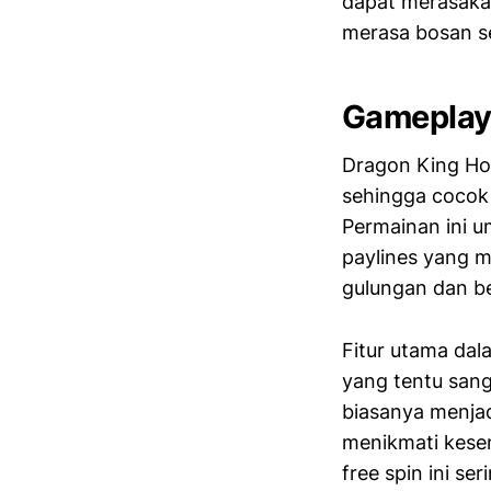
dapat merasaka
merasa bosan s
Gameplay 
Dragon King Ho
sehingga cocok
Permainan ini 
paylines yang 
gulungan dan be
Fitur utama dala
yang tentu san
biasanya menjad
menikmati kese
free spin ini se