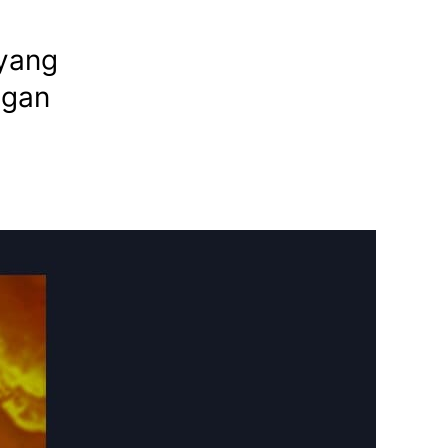
 yang
ngan