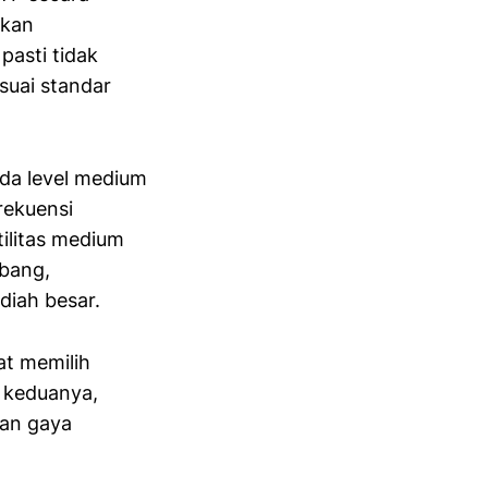
akan
pasti tidak
suai standar
ada level medium
rekuensi
ilitas medium
mbang,
diah besar.
at memilih
 keduanya,
gan gaya