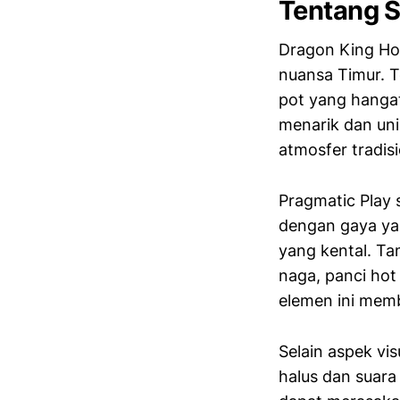
Tentang S
Dragon King Ho
nuansa Timur. 
pot yang hangat
menarik dan uni
atmosfer tradis
Pragmatic Play 
dengan gaya ya
yang kental. Ta
naga, panci ho
elemen ini mem
Selain aspek vi
halus dan suara