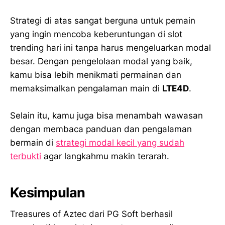
Strategi di atas sangat berguna untuk pemain
yang ingin mencoba keberuntungan di slot
trending hari ini tanpa harus mengeluarkan modal
besar. Dengan pengelolaan modal yang baik,
kamu bisa lebih menikmati permainan dan
memaksimalkan pengalaman main di
LTE4D
.
Selain itu, kamu juga bisa menambah wawasan
dengan membaca panduan dan pengalaman
bermain di
strategi modal kecil yang sudah
terbukti
agar langkahmu makin terarah.
Kesimpulan
Treasures of Aztec dari PG Soft berhasil