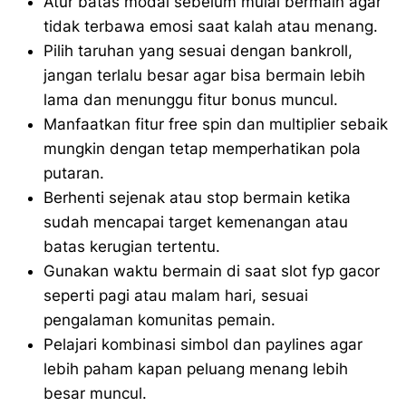
Atur batas modal sebelum mulai bermain agar
tidak terbawa emosi saat kalah atau menang.
Pilih taruhan yang sesuai dengan bankroll,
jangan terlalu besar agar bisa bermain lebih
lama dan menunggu fitur bonus muncul.
Manfaatkan fitur free spin dan multiplier sebaik
mungkin dengan tetap memperhatikan pola
putaran.
Berhenti sejenak atau stop bermain ketika
sudah mencapai target kemenangan atau
batas kerugian tertentu.
Gunakan waktu bermain di saat slot fyp gacor
seperti pagi atau malam hari, sesuai
pengalaman komunitas pemain.
Pelajari kombinasi simbol dan paylines agar
lebih paham kapan peluang menang lebih
besar muncul.