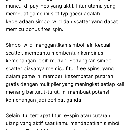
muncul di paylines yang aktif. Fitur utama yang
membuat game ini slot fyp gacor adalah
keberadaan simbol wild dan scatter yang dapat
memicu bonus free spin.
Simbol wild menggantikan simbol lain kecuali
scatter, membantu membentuk kombinasi
kemenangan lebih mudah. Sedangkan simbol
scatter biasanya memicu fitur free spins, yang
dalam game ini memberi kesempatan putaran
gratis dengan multiplier yang meningkat setiap kali
menang berturut-turut. Ini membuat potensi
kemenangan jadi berlipat ganda.
Selain itu, terdapat fitur re-spin atau putaran
ulang yang aktif saat kamu mendapatkan simbol