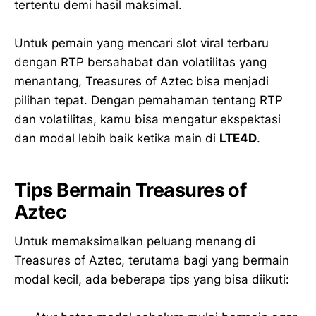
tertentu demi hasil maksimal.
Untuk pemain yang mencari slot viral terbaru
dengan RTP bersahabat dan volatilitas yang
menantang, Treasures of Aztec bisa menjadi
pilihan tepat. Dengan pemahaman tentang RTP
dan volatilitas, kamu bisa mengatur ekspektasi
dan modal lebih baik ketika main di
LTE4D
.
Tips Bermain Treasures of
Aztec
Untuk memaksimalkan peluang menang di
Treasures of Aztec, terutama bagi yang bermain
modal kecil, ada beberapa tips yang bisa diikuti: