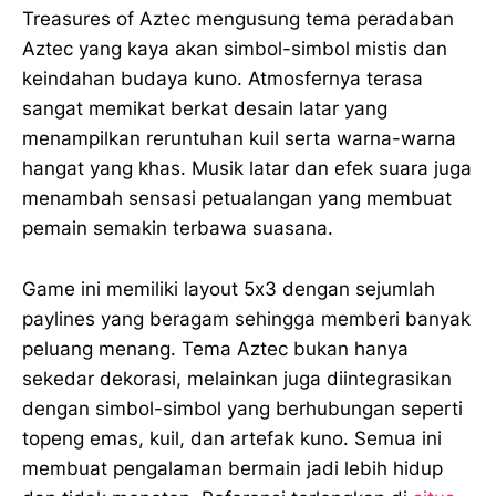
Treasures of Aztec mengusung tema peradaban
Aztec yang kaya akan simbol-simbol mistis dan
keindahan budaya kuno. Atmosfernya terasa
sangat memikat berkat desain latar yang
menampilkan reruntuhan kuil serta warna-warna
hangat yang khas. Musik latar dan efek suara juga
menambah sensasi petualangan yang membuat
pemain semakin terbawa suasana.
Game ini memiliki layout 5x3 dengan sejumlah
paylines yang beragam sehingga memberi banyak
peluang menang. Tema Aztec bukan hanya
sekedar dekorasi, melainkan juga diintegrasikan
dengan simbol-simbol yang berhubungan seperti
topeng emas, kuil, dan artefak kuno. Semua ini
membuat pengalaman bermain jadi lebih hidup