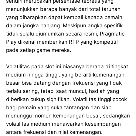
sendiri merupakan persentase teoretis yang
menunjukkan berapa banyak dari total taruhan
yang diharapkan dapat kembali kepada pemain
dalam jangka panjang. Meskipun angka spesifik
tidak selalu diumumkan secara resmi, Pragmatic
Play dikenal memberikan RTP yang kompetitif
pada setiap game mereka.
Volatilitas pada slot ini biasanya berada di tingkat
medium hingga tinggi, yang berarti kemenangan
besar bisa datang dengan frekuensi yang tidak
terlalu sering, tetapi saat muncul, hadiah yang
diberikan cukup signifikan. Volatilitas tinggi cocok
bagi pemain yang suka tantangan dan siap
menunggu momen kemenangan besar, sedangkan
volatilitas medium menawarkan keseimbangan
antara frekuensi dan nilai kemenangan.