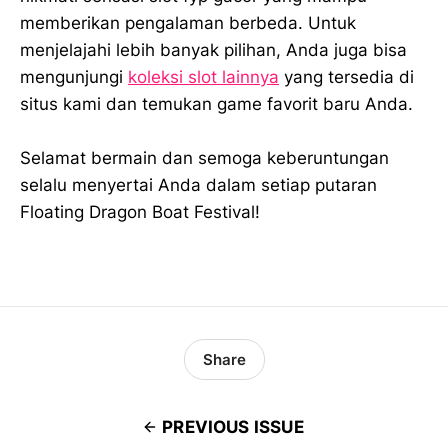
memberikan pengalaman berbeda. Untuk
menjelajahi lebih banyak pilihan, Anda juga bisa
mengunjungi
koleksi slot lainnya
yang tersedia di
situs kami dan temukan game favorit baru Anda.
Selamat bermain dan semoga keberuntungan
selalu menyertai Anda dalam setiap putaran
Floating Dragon Boat Festival!
Share
PREVIOUS ISSUE