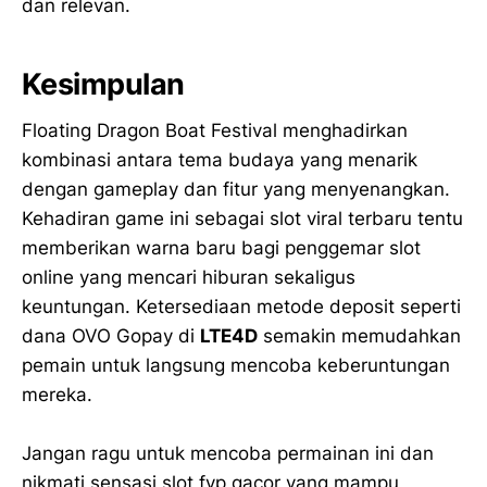
dan relevan.
Kesimpulan
Floating Dragon Boat Festival menghadirkan
kombinasi antara tema budaya yang menarik
dengan gameplay dan fitur yang menyenangkan.
Kehadiran game ini sebagai slot viral terbaru tentu
memberikan warna baru bagi penggemar slot
online yang mencari hiburan sekaligus
keuntungan. Ketersediaan metode deposit seperti
dana OVO Gopay di
LTE4D
semakin memudahkan
pemain untuk langsung mencoba keberuntungan
mereka.
Jangan ragu untuk mencoba permainan ini dan
nikmati sensasi slot fyp gacor yang mampu