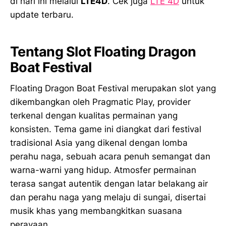
di hari ini melalui
LTE4D
. Cek juga
LTE 4D
untuk
update terbaru.
Tentang Slot Floating Dragon
Boat Festival
Floating Dragon Boat Festival merupakan slot yang
dikembangkan oleh Pragmatic Play, provider
terkenal dengan kualitas permainan yang
konsisten. Tema game ini diangkat dari festival
tradisional Asia yang dikenal dengan lomba
perahu naga, sebuah acara penuh semangat dan
warna-warni yang hidup. Atmosfer permainan
terasa sangat autentik dengan latar belakang air
dan perahu naga yang melaju di sungai, disertai
musik khas yang membangkitkan suasana
perayaan.