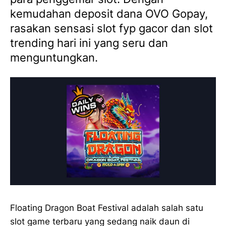
kemudahan deposit dana OVO Gopay,
rasakan sensasi slot fyp gacor dan slot
trending hari ini yang seru dan
menguntungkan.
Floating Dragon Boat Festival adalah salah satu
slot game terbaru yang sedang naik daun di