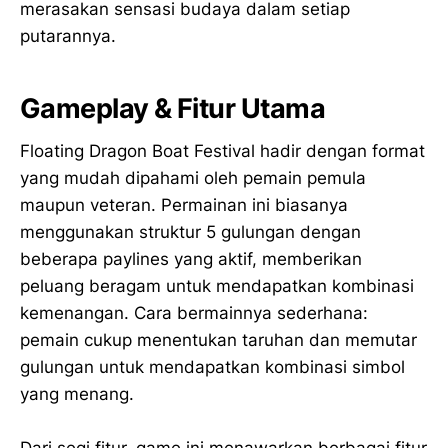
merasakan sensasi budaya dalam setiap
putarannya.
Gameplay & Fitur Utama
Floating Dragon Boat Festival hadir dengan format
yang mudah dipahami oleh pemain pemula
maupun veteran. Permainan ini biasanya
menggunakan struktur 5 gulungan dengan
beberapa paylines yang aktif, memberikan
peluang beragam untuk mendapatkan kombinasi
kemenangan. Cara bermainnya sederhana:
pemain cukup menentukan taruhan dan memutar
gulungan untuk mendapatkan kombinasi simbol
yang menang.