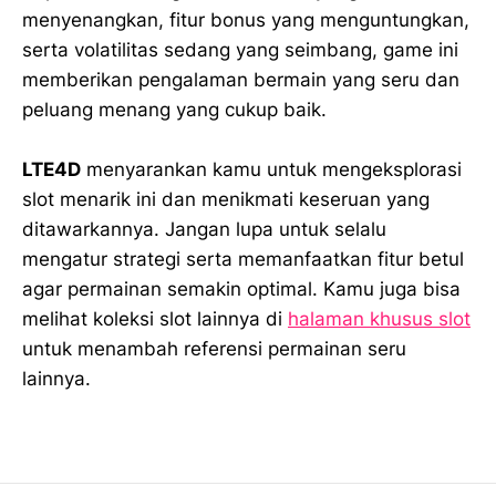
menyenangkan, fitur bonus yang menguntungkan,
serta volatilitas sedang yang seimbang, game ini
memberikan pengalaman bermain yang seru dan
peluang menang yang cukup baik.
LTE4D
menyarankan kamu untuk mengeksplorasi
slot menarik ini dan menikmati keseruan yang
ditawarkannya. Jangan lupa untuk selalu
mengatur strategi serta memanfaatkan fitur betul
agar permainan semakin optimal. Kamu juga bisa
melihat koleksi slot lainnya di
halaman khusus slot
untuk menambah referensi permainan seru
lainnya.