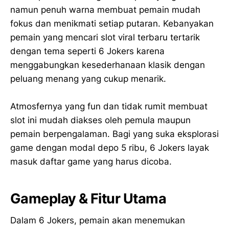
namun penuh warna membuat pemain mudah
fokus dan menikmati setiap putaran. Kebanyakan
pemain yang mencari slot viral terbaru tertarik
dengan tema seperti 6 Jokers karena
menggabungkan kesederhanaan klasik dengan
peluang menang yang cukup menarik.
Atmosfernya yang fun dan tidak rumit membuat
slot ini mudah diakses oleh pemula maupun
pemain berpengalaman. Bagi yang suka eksplorasi
game dengan modal depo 5 ribu, 6 Jokers layak
masuk daftar game yang harus dicoba.
Gameplay & Fitur Utama
Dalam 6 Jokers, pemain akan menemukan