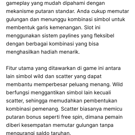
gameplay yang mudah dipahami dengan
mekanisme putaran standar. Anda cukup memutar
gulungan dan menunggu kombinasi simbol untuk
membentuk garis kemenangan. Slot ini
menggunakan sistem paylines yang fleksibel
dengan berbagai kombinasi yang bisa
menghasilkan hadiah menarik.
Fitur utama yang ditawarkan di game ini antara
lain simbol wild dan scatter yang dapat
membantu memperbesar peluang menang. Wild
berfungsi menggantikan simbol lain kecuali
scatter, sehingga memudahkan pembentukan
kombinasi pemenang. Scatter biasanya memicu
putaran bonus seperti free spin, dimana pemain
diberi kesempatan memutar gulungan tanpa
mengurangi saldo taruhan.