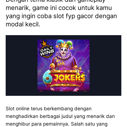
menarik, game ini cocok untuk kamu
yang ingin coba slot fyp gacor dengan
modal kecil.
Slot online terus berkembang dengan
menghadirkan berbagai judul yang menarik dan
menghibur para pemainnya. Salah satu yang