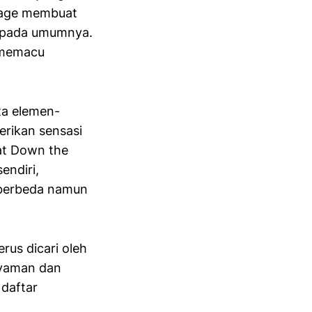
ntage membuat
n pada umumnya.
 memacu
rta elemen-
erikan sensasi
at Down the
endiri,
 berbeda namun
rus dicari oleh
nyaman dan
 daftar