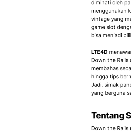
diminati oleh p
menggunakan ker
vintage yang m
game slot denga
bisa menjadi pil
LTE4D
menawark
Down the Rails d
membahas secara
hingga tips ber
Jadi, simak pan
yang berguna s
Tentang S
Down the Rails