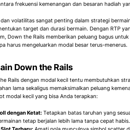
ntara frekuensi kemenangan dan besaran hadiah yan
n volatilitas sangat penting dalam strategi bermain
nentukan target dan durasi bermain. Dengan RTP yan
dium, Down the Rails memberikan peluang bagus untu
pa harus mengeluarkan modal besar terus-menerus.
ain Down the Rails
e Rails dengan modal kecil tentu membutuhkan stra
tahan lama sekaligus memaksimalkan peluang kemena
lot modal kecil yang bisa Anda terapkan:
oll dengan Ketat:
Tetapkan batas taruhan yang sesu
rmainan tetap berjalan lebih lama tanpa cepat habis.
Slot Terbaru:
Amati pola munculnya simbol scatter d