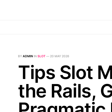
BY
ADMIN
IN
SLOT
—
20 MAY 2026
Tips Slot 
the Rails,
Pragmatic 