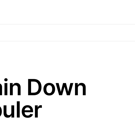
Main Down
puler