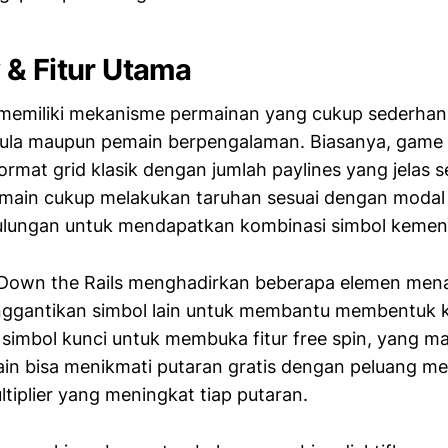
& Fitur Utama
 memiliki mekanisme permainan yang cukup sederha
ula maupun pemain berpengalaman. Biasanya, game 
mat grid klasik dengan jumlah paylines yang jelas
Pemain cukup melakukan taruhan sesuai dengan modal 
lungan untuk mendapatkan kombinasi simbol keme
, Down the Rails menghadirkan beberapa elemen menar
ggantikan simbol lain untuk membantu membentuk
 simbol kunci untuk membuka fitur free spin, yang ma
ain bisa menikmati putaran gratis dengan peluang m
ltiplier yang meningkat tiap putaran.