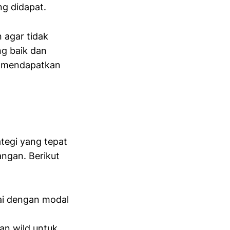
g didapat.
 agar tidak
g baik dan
k mendapatkan
tegi yang tepat
ngan. Berikut
ai dengan modal
an wild untuk