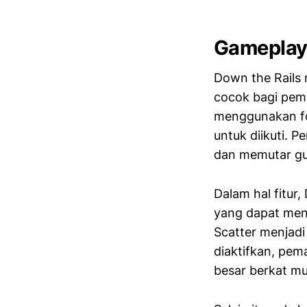
Gameplay 
Down the Rails
cocok bagi pem
menggunakan for
untuk diikuti. 
dan memutar gu
Dalam hal fitur
yang dapat men
Scatter menjadi
diaktifkan, pem
besar berkat mu