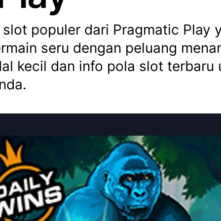
lot populer dari Pragmatic Play 
rmain seru dengan peluang mena
l kecil dan info pola slot terbaru
nda.