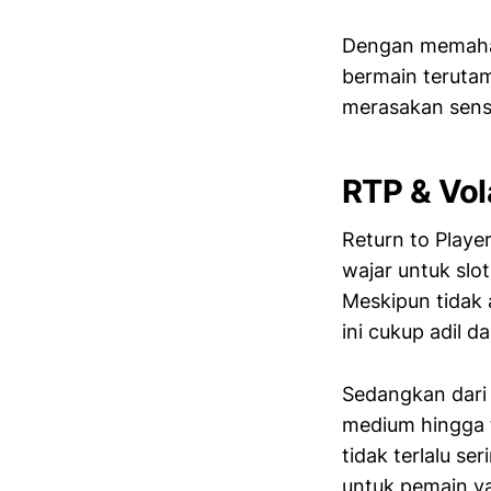
Dengan memahami
bermain terutam
merasakan sensa
RTP & Vola
Return to Playe
wajar untuk slo
Meskipun tidak 
ini cukup adil 
Sedangkan dari s
medium hingga 
tidak terlalu s
untuk pemain ya