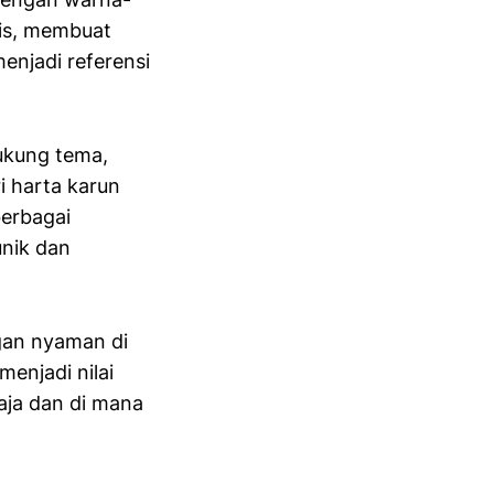
is, membuat
enjadi referensi
ukung tema,
 harta karun
erbagai
unik dan
gan nyaman di
enjadi nilai
aja dan di mana