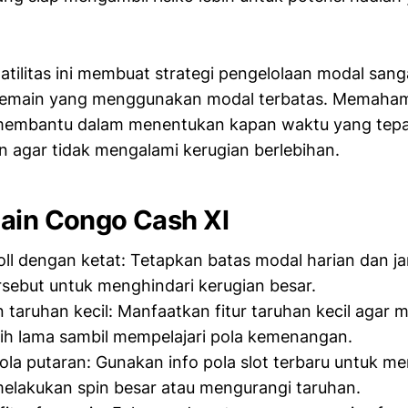
latilitas ini membuat strategi pengelolaan modal sang
pemain yang menggunakan modal terbatas. Memahami
ga membantu dalam menentukan kapan waktu yang tepa
n agar tidak mengalami kerugian berlebihan.
ain Congo Cash Xl
oll dengan ketat: Tetapkan batas modal harian dan j
sebut untuk menghindari kerugian besar.
 taruhan kecil: Manfaatkan fitur taruhan kecil agar 
ih lama sambil mempelajari pola kemenangan.
ola putaran: Gunakan info pola slot terbaru untuk m
elakukan spin besar atau mengurangi taruhan.