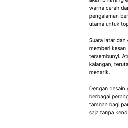
warna cerah da
pengalaman be
utama untuk topi
Suara latar dan
memberi kesan 
tersembunyi. A
kalangan, teru
menarik.
Dengan desain 
berbagai perang
tambah bagi par
saja tanpa kend