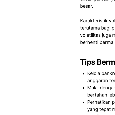
besar.
Karakteristik vo
terutama bagi 
volatilitas ju
berhenti bermai
Tips Berm
Kelola bankr
anggaran ter
Mulai dengan
bertahan leb
Perhatikan p
yang tepat m