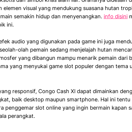
n elemen visual yang mendukung suasana hutan trop
rmain semakin hidup dan menyenangkan.
info disini
m
k ini.
 efek audio yang digunakan pada game ini juga mend
seolah-olah pemain sedang menjelajah hutan mencari
tmosfer yang dibangun mampu menarik pemain dari b
tama yang menyukai game slot populer dengan tema 
yang responsif, Congo Cash Xl dapat dimainkan den
kat, baik desktop maupun smartphone. Hal ini tentu m
a penggemar slot online yang ingin bermain kapan s
ala perangkat.